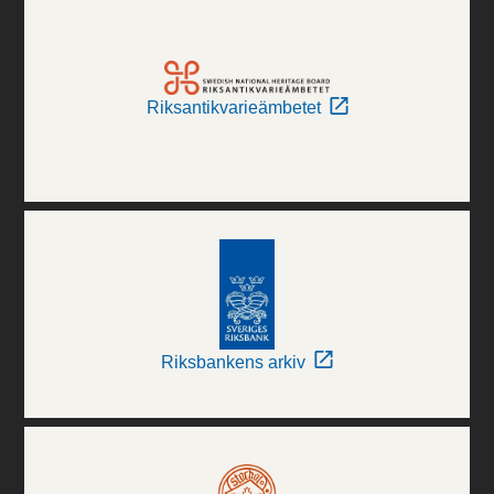
Riksantikvarieämbetet
Riksbankens arkiv