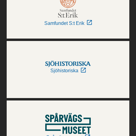
Samfundet S:t Erik
Sjöhistoriska