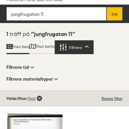
Sök
Fritextsök
Sök
Sökresultat
1
träff på
jungfrugatan 11
Visa karta
Visa lista
Filtrera
Filtrera
Filtrera tid
Filtrera materialtyper
Visningsläge
Totalt
Valda filter:
Text
Rensa filter
1
träffar
Lista
Karta