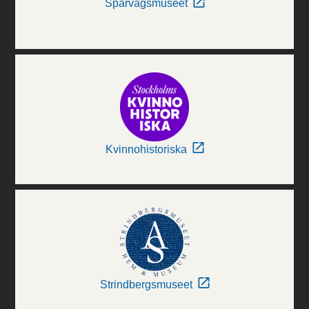
Spårvägsmuseet
Kvinnohistoriska
Strindbergsmuseet