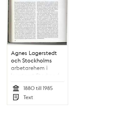
Agnes Lagerstedt
och Stockholms
arbetarehem i
kvarteret Storken /
Mats Persson
1880 till 1985
Tid
Text
Typ