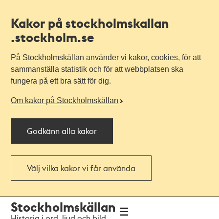
Kakor på stockholmskallan
.stockholm.se
På Stockholmskällan använder vi kakor, cookies, för att
sammanställa statistik och för att webbplatsen ska
fungera på ett bra sätt för dig.
Om kakor på Stockholmskällan
Godkänn alla kakor
Välj vilka kakor vi får använda
Till
Till
Stockholmskällan
navigationen
huvudinnehållet
Historia i ord, ljud och bild