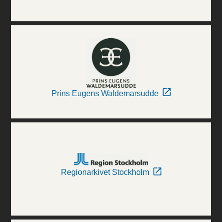
Prins Eugens Waldemarsudde
Regionarkivet Stockholm