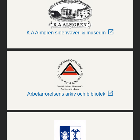
K A Almgren sidenväveri & museum
Arbetarrörelsens arkiv och bibliotek