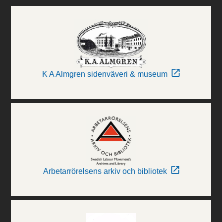
K A Almgren sidenväveri & museum
Arbetarrörelsens arkiv och bibliotek