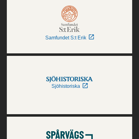
Samfundet S:t Erik
Sjöhistoriska