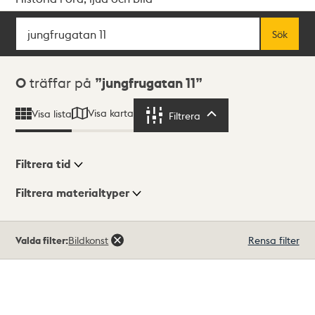
Sök
Fritextsök
Sök
Sökresultat
0
träffar på
jungfrugatan 11
Visa karta
Visa lista
Filtrera
Filtrera
Filtrera tid
Filtrera materialtyper
Visningsläge
Totalt
Valda filter:
Bildkonst
Rensa filter
0
träffar
Lista
Karta