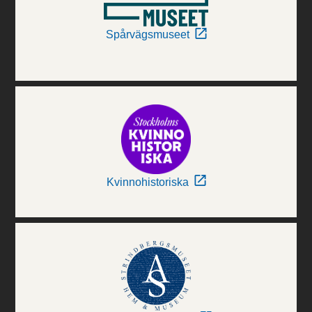
Spårvägsmuseet
Kvinnohistoriska