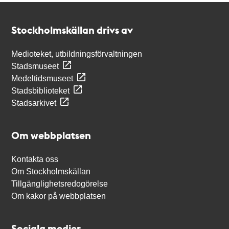
Kontakt
Stockholmskällan
Stockholmskällan drivs av
Medioteket, utbildningsförvaltningen
Stadsmuseet
Medeltidsmuseet
Stadsbiblioteket
Stadsarkivet
Om webbplatsen
Kontakta oss
Om Stockholmskällan
Tillgänglighetsredogörelse
Om kakor på webbplatsen
Sociala medier