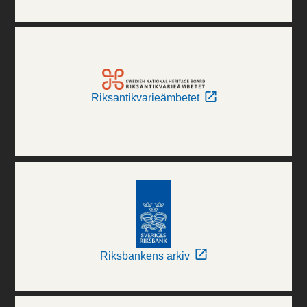
Riksantikvarieämbetet
Riksbankens arkiv