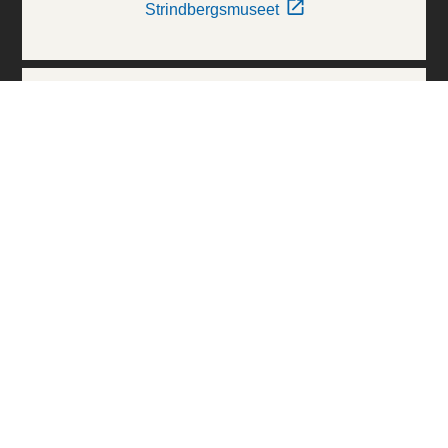
Strindbergsmuseet
Thielska Galleriet
Världskulturmuseerna