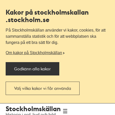
Kakor på stockholmskallan
.stockholm.se
På Stockholmskällan använder vi kakor, cookies, för att
sammanställa statistik och för att webbplatsen ska
fungera på ett bra sätt för dig.
Om kakor på Stockholmskällan
Godkänn alla kakor
Välj vilka kakor vi får använda
Till
Till
Stockholmskällan
navigationen
huvudinnehållet
Historia i ord, ljud och bild