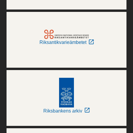
Riksantikvarieämbetet
Riksbankens arkiv