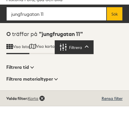
Sök
Fritextsök
Sök
Sökresultat
0
träffar på
jungfrugatan 11
Visa karta
Visa lista
Filtrera
Filtrera
Filtrera tid
Filtrera materialtyper
Visningsläge
Totalt
Valda filter:
Karta
Rensa filter
0
träffar
Lista
Karta