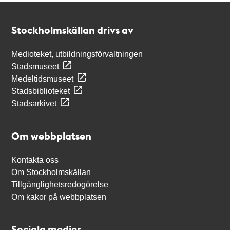
Kontakt
Stockholmskällan
Stockholmskällan drivs av
Medioteket, utbildningsförvaltningen
Stadsmuseet
Medeltidsmuseet
Stadsbiblioteket
Stadsarkivet
Om webbplatsen
Kontakta oss
Om Stockholmskällan
Tillgänglighetsredogörelse
Om kakor på webbplatsen
Sociala medier