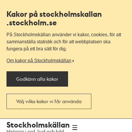
Kakor på stockholmskallan
.stockholm.se
På Stockholmskällan använder vi kakor, cookies, för att
sammanställa statistik och för att webbplatsen ska
fungera på ett bra sätt för dig.
Om kakor på Stockholmskällan
Godkänn alla kakor
Välj vilka kakor vi får använda
Till
Till
Stockholmskällan
navigationen
huvudinnehållet
Historia i ord, ljud och bild