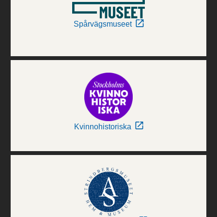
Spårvägsmuseet
Kvinnohistoriska