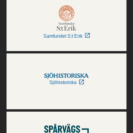
Samfundet S:t Erik
Sjöhistoriska