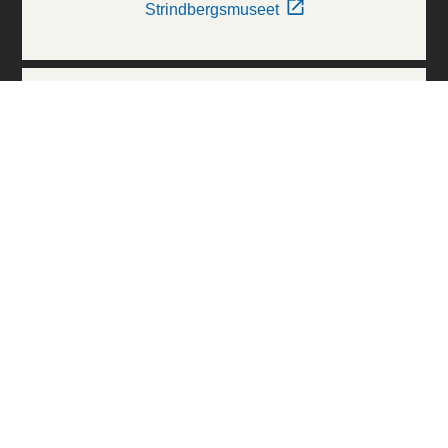
Strindbergsmuseet
Thielska Galleriet
Världskulturmuseerna