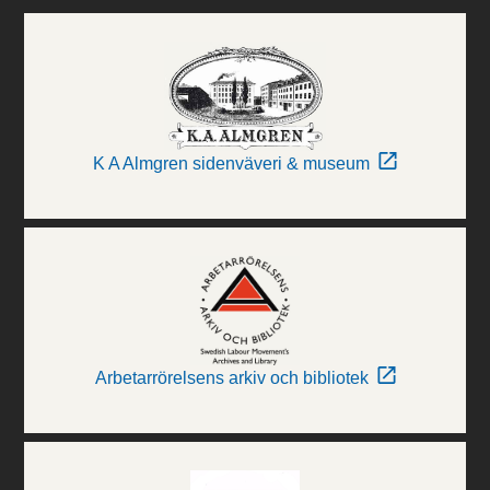
K A Almgren sidenväveri & museum
Arbetarrörelsens arkiv och bibliotek