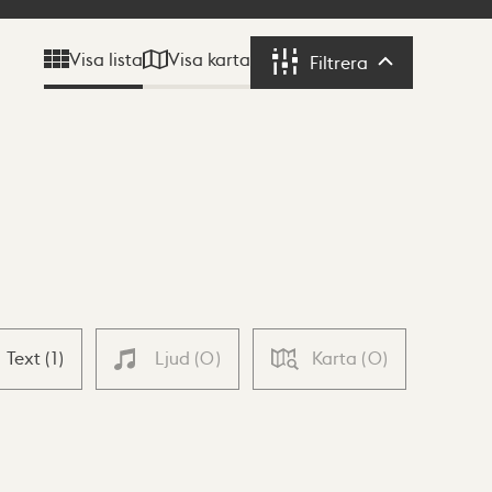
Visa karta
Visa lista
Filtrera
Filtrera
Text
(
1
)
Ljud
(
0
)
Karta
(
0
)