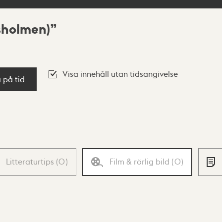
sholmen)
Visa innehåll utan tidsangivelse
a på tid
Litteraturtips
(
0
)
Film & rörlig bild
(
0
)