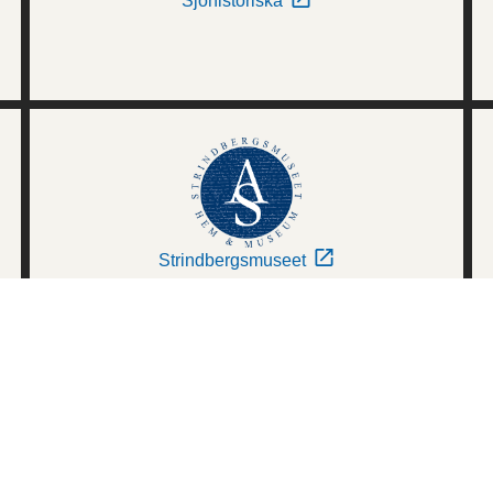
Sjöhistoriska
Strindbergsmuseet