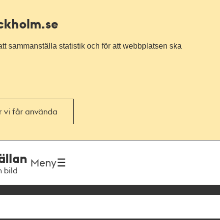
ockholm.se
tt sammanställa statistik och för att webbplatsen ska
or vi får använda
ällan
Meny
h bild