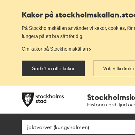
Kakor på stockholmskallan
.st
På Stockholmskällan använder vi kakor, cookies, för a
fungera på ett bra sätt för dig.
Om kakor på Stockholmskällan
Godkänn alla kakor
Välj vilka kak
Till
Till
Stockholmsk
navigationen
huvudinnehållet
Historia i ord, ljud oc
Sök
Fritextsök