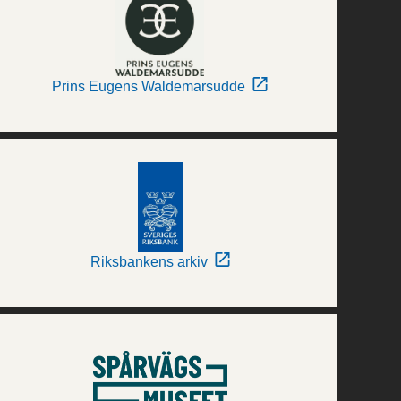
Prins Eugens Waldemarsudde
Riksbankens arkiv