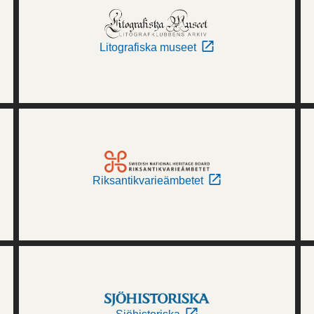
Litografiska museet
Riksantikvarieämbetet