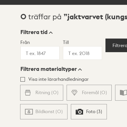
0
jaktvarvet (kung
träffar på
Sökresultat
Filtrera tid
Från
Till
Visningsläge
Filtrer
Filtrera materialtyper
Lista
Karta
Visa inte lärarhandledningar
Ritning
(
0
)
Föremål
(
0
)
Bildkonst
(
0
)
Foto
(
3
)