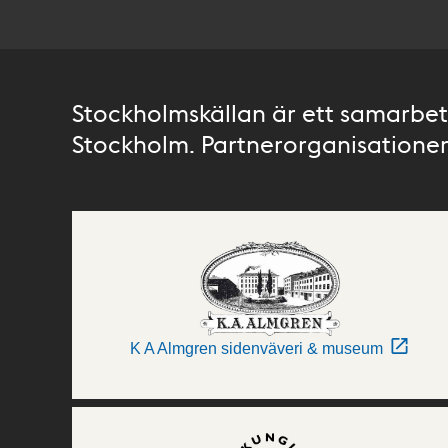
Stockholmskällan är ett samarbete
Stockholm. Partnerorganisationer 
K A Almgren sidenväveri & museum