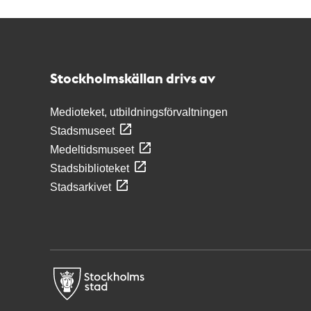
Kontakt
Stockholmskällan
Stockholmskällan drivs av
Medioteket, utbildningsförvaltningen
Stadsmuseet
Medeltidsmuseet
Stadsbiblioteket
Stadsarkivet