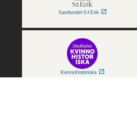
Samfundet S:t Erik
Kvinnohistoriska
Världskulturmuseerna