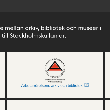
 mellan arkiv, bibliotek och museer i
till Stockholmskällan är:
Arbetarrörelsens arkiv och bibliotek