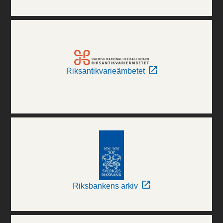
Riksantikvarieämbetet
Riksbankens arkiv