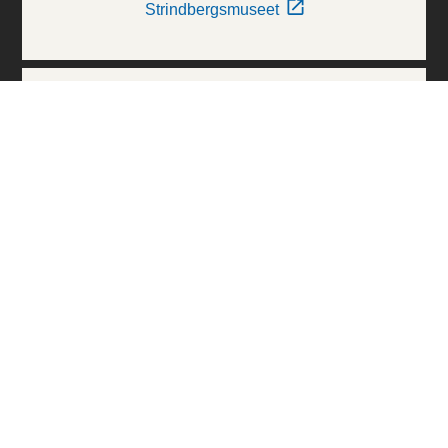
Strindbergsmuseet
Thielska Galleriet
Världskulturmuseerna