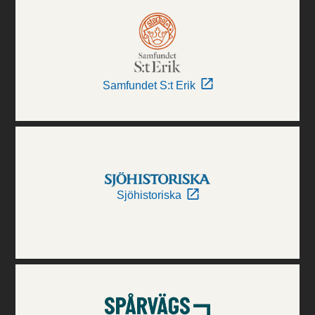
Samfundet S:t Erik
Sjöhistoriska