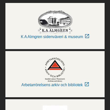
K A Almgren sidenväveri & museum
Arbetarrörelsens arkiv och bibliotek