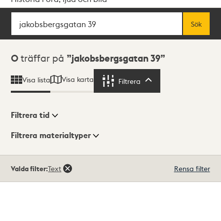
Sök
Fritextsök
Sök
Sökresultat
0
träffar på
jakobsbergsgatan 39
Visa karta
Visa lista
Filtrera
Filtrera
Filtrera tid
Filtrera materialtyper
Visningsläge
Totalt
Valda filter:
Text
Rensa filter
0
träffar
Lista
Karta