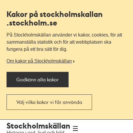
Kakor på stockholmskallan
.stockholm.se
På Stockholmskällan använder vi kakor, cookies, för att
sammanställa statistik och för att webbplatsen ska
fungera på ett bra sätt för dig.
Om kakor på Stockholmskällan
Godkänn alla kakor
Välj vilka kakor vi får använda
Till
Till
Stockholmskällan
navigationen
huvudinnehållet
Historia i ord, ljud och bild