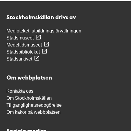
Kontakt
Stockholmskällan
Stockholmskällan drivs av
Medioteket, utbildningsförvaltningen
Stadsmuseet
Medeltidsmuseet
Stadsbiblioteket
Stadsarkivet
Om webbplatsen
Kontakta oss
Om Stockholmskällan
Tillgänglighetsredogörelse
Om kakor på webbplatsen
Sociala medier