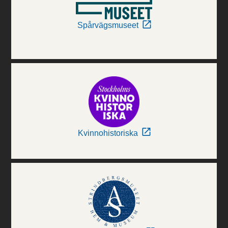
Spårvägsmuseet
Kvinnohistoriska