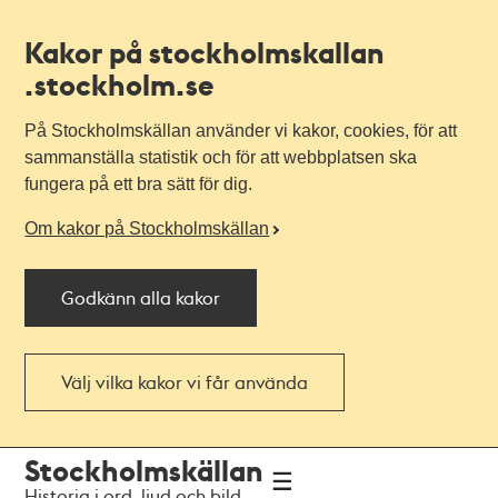
Kakor på stockholmskallan
.stockholm.se
På Stockholmskällan använder vi kakor, cookies, för att
sammanställa statistik och för att webbplatsen ska
fungera på ett bra sätt för dig.
Om kakor på Stockholmskällan
Godkänn alla kakor
Välj vilka kakor vi får använda
Till
Till
Stockholmskällan
navigationen
huvudinnehållet
Historia i ord, ljud och bild