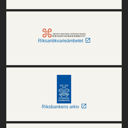
Riksantikvarieämbetet
Riksbankens arkiv