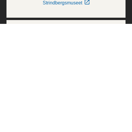
Strindbergsmuseet
Thielska Galleriet
Världskulturmuseerna