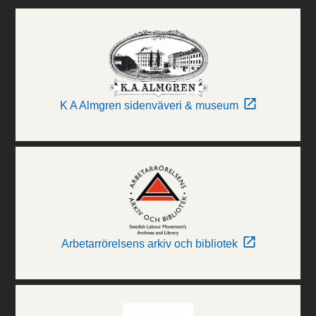
K A Almgren sidenväveri & museum
Arbetarrörelsens arkiv och bibliotek