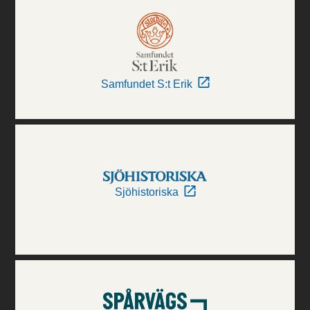
Samfundet S:t Erik
Sjöhistoriska