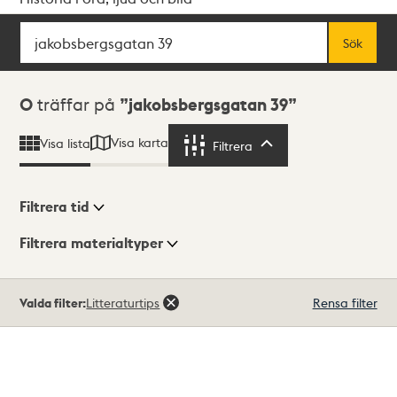
Sök
Fritextsök
Sök
Sökresultat
0
träffar på
jakobsbergsgatan 39
Visa karta
Visa lista
Filtrera
Filtrera
Filtrera tid
Filtrera materialtyper
Visningsläge
Totalt
Valda filter:
Litteraturtips
Rensa filter
0
träffar
Lista
Karta