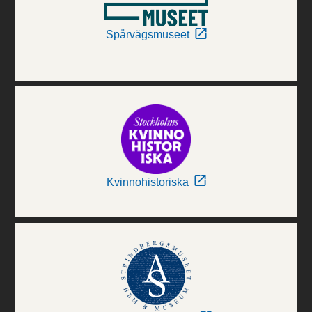
Spårvägsmuseet
Kvinnohistoriska