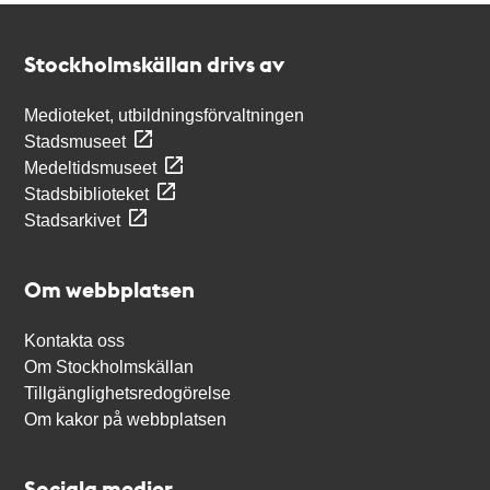
Kontakt
Stockholmskällan
Stockholmskällan drivs av
Medioteket, utbildningsförvaltningen
Stadsmuseet
Medeltidsmuseet
Stadsbiblioteket
Stadsarkivet
Om webbplatsen
Kontakta oss
Om Stockholmskällan
Tillgänglighetsredogörelse
Om kakor på webbplatsen
Sociala medier