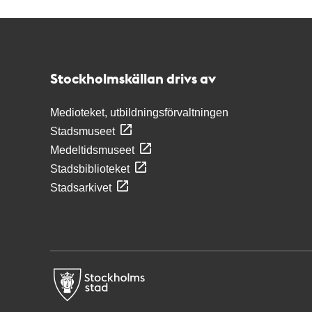
Kontakt
Stockholmskällan
Stockholmskällan drivs av
Medioteket, utbildningsförvaltningen
Stadsmuseet
Medeltidsmuseet
Stadsbiblioteket
Stadsarkivet