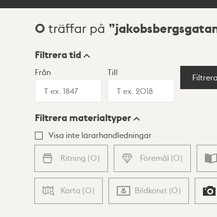
0
jakobsbergsgatan
träffar på
Sökresultat
Filtrera tid
Från
Till
Visningsläge
Filtrer
Filtrera materialtyper
Lista
Karta
Visa inte lärarhandledningar
Ritning
(
0
)
Föremål
(
0
)
Karta
(
0
)
Bildkonst
(
0
)