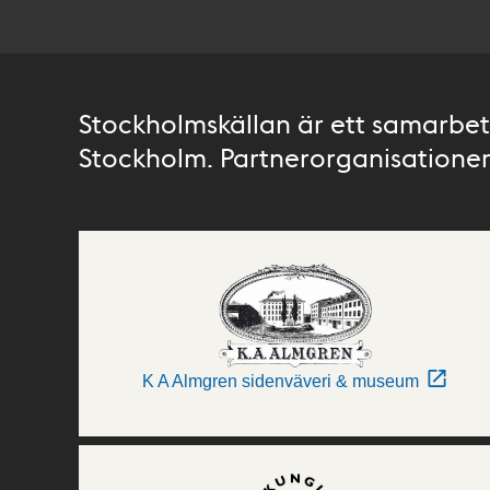
Stockholmskällan är ett samarbete
Stockholm. Partnerorganisationer 
K A Almgren sidenväveri & museum