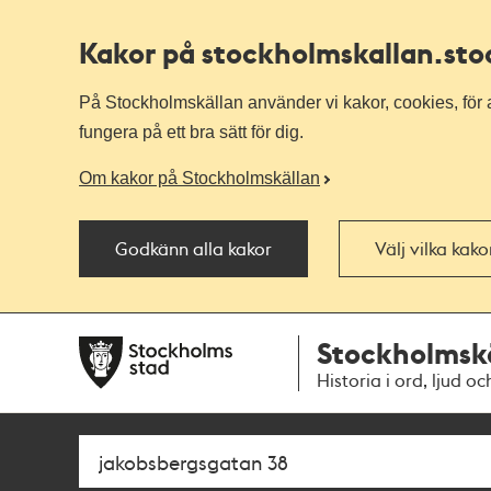
Kakor på stockholmskallan
.st
På Stockholmskällan använder vi kakor, cookies, för a
fungera på ett bra sätt för dig.
Om kakor på Stockholmskällan
Godkänn alla kakor
Välj vilka kak
Till
Till
Stockholmsk
navigationen
huvudinnehållet
Historia i ord, ljud oc
Sök
Fritextsök