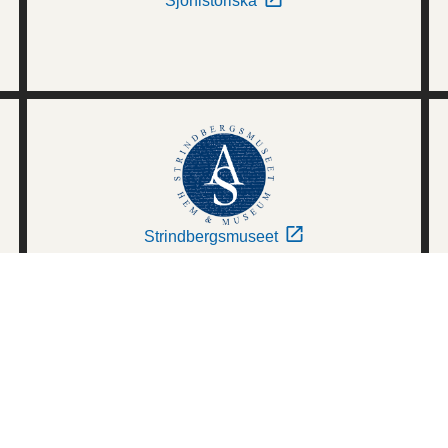
Sjöhistoriska
Strindbergsmuseet