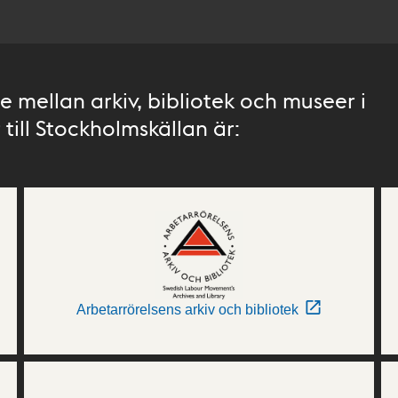
 mellan arkiv, bibliotek och museer i
till Stockholmskällan är:
Arbetarrörelsens arkiv och bibliotek