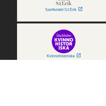
Samfundet S:t Erik
Kvinnohistoriska
Världskulturmuseerna