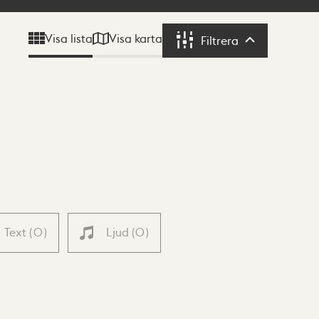
Visa karta
Visa lista
Filtrera
Filtrera
Text
(
0
)
Ljud
(
0
)