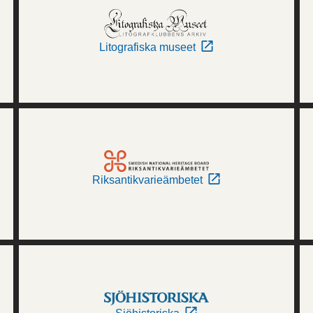
Litografiska museet
Riksantikvarieämbetet