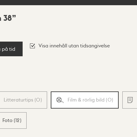
 38
Visa innehåll utan tidsangivelse
a på tid
Litteraturtips
(
0
)
Film & rörlig bild
(
0
)
Foto
(
12
)