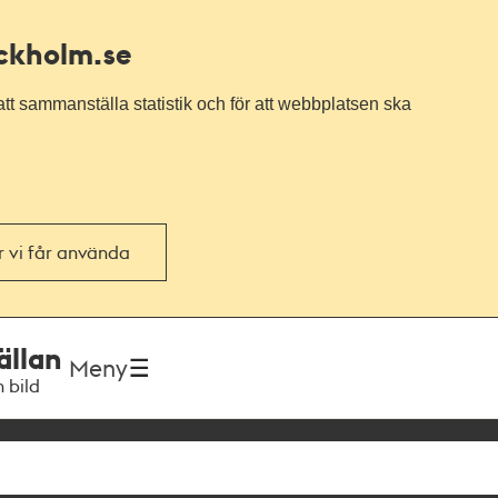
ockholm.se
tt sammanställa statistik och för att webbplatsen ska
or vi får använda
ällan
Meny
h bild