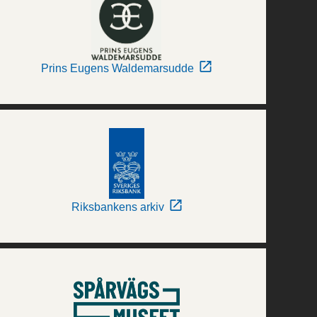
Prins Eugens Waldemarsudde
Riksbankens arkiv