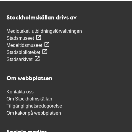
Kontakt
Stockholmskällan
Stockholmskällan drivs av
Medioteket, utbildningsförvaltningen
Stadsmuseet
Medeltidsmuseet
Stadsbiblioteket
Stadsarkivet
Om webbplatsen
Kontakta oss
Om Stockholmskällan
Tillgänglighetsredogörelse
Om kakor på webbplatsen
Sociala medier