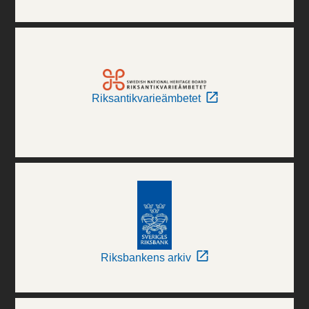
Riksantikvarieämbetet
Riksbankens arkiv