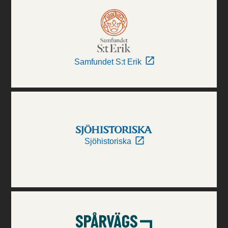
Samfundet S:t Erik
Sjöhistoriska