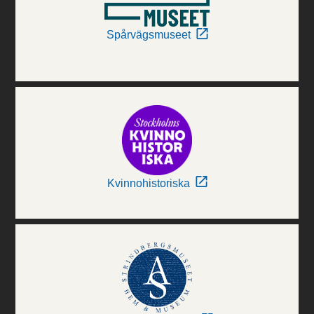
Spårvägsmuseet
Kvinnohistoriska