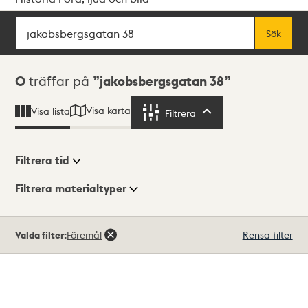
Sök
Fritextsök
Sök
Sökresultat
0
träffar på
jakobsbergsgatan 38
Visa karta
Visa lista
Filtrera
Filtrera
Filtrera tid
Filtrera materialtyper
Visningsläge
Totalt
Valda filter:
Föremål
Rensa filter
0
träffar
Lista
Karta