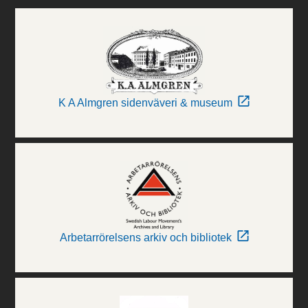
K A Almgren sidenväveri & museum
Arbetarrörelsens arkiv och bibliotek