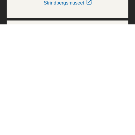
Strindbergsmuseet
Thielska Galleriet
Världskulturmuseerna