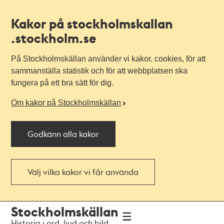
Kakor på stockholmskallan
.stockholm.se
På Stockholmskällan använder vi kakor, cookies, för att
sammanställa statistik och för att webbplatsen ska
fungera på ett bra sätt för dig.
Om kakor på Stockholmskällan
Godkänn alla kakor
Välj vilka kakor vi får använda
Till
Till
Stockholmskällan
navigationen
huvudinnehållet
Historia i ord, ljud och bild