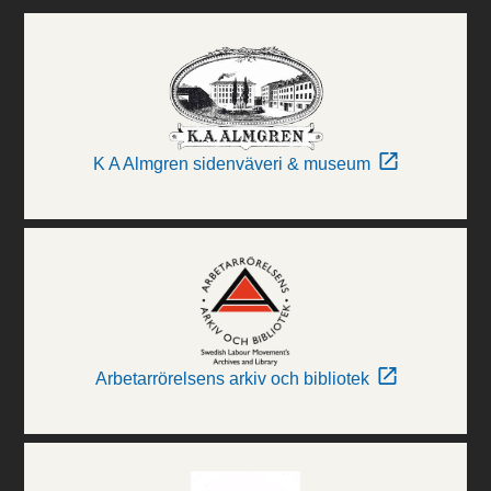
K A Almgren sidenväveri & museum
Arbetarrörelsens arkiv och bibliotek