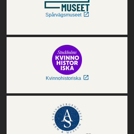
Spårvägsmuseet
Kvinnohistoriska