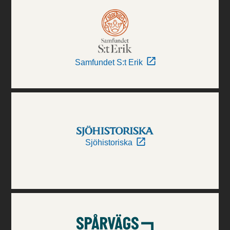
Samfundet S:t Erik
Sjöhistoriska