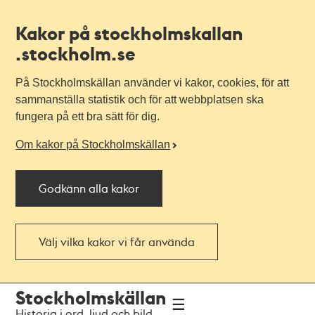
Kakor på stockholmskallan
.stockholm.se
På Stockholmskällan använder vi kakor, cookies, för att
sammanställa statistik och för att webbplatsen ska
fungera på ett bra sätt för dig.
Om kakor på Stockholmskällan
Godkänn alla kakor
Välj vilka kakor vi får använda
Till
Till
Stockholmskällan
navigationen
huvudinnehållet
Historia i ord, ljud och bild