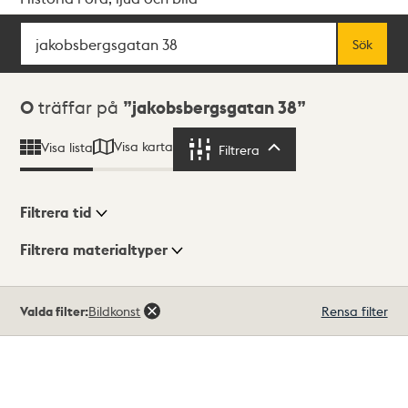
Sök
Fritextsök
Sök
Sökresultat
0
träffar på
jakobsbergsgatan 38
Visa karta
Visa lista
Filtrera
Filtrera
Filtrera tid
Filtrera materialtyper
Visningsläge
Totalt
Valda filter:
Bildkonst
Rensa filter
0
träffar
Lista
Karta