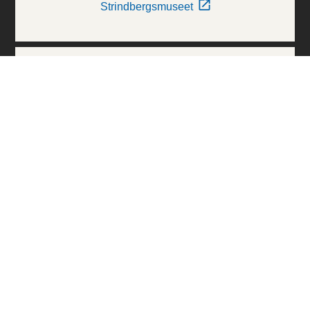
Strindbergsmuseet
Thielska Galleriet
Världskulturmuseerna