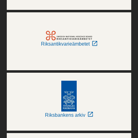
Riksantikvarieämbetet
Riksbankens arkiv