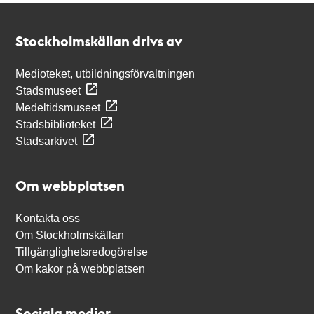
Kontakt
Stockholmskällan
Stockholmskällan drivs av
Medioteket, utbildningsförvaltningen
Stadsmuseet
Medeltidsmuseet
Stadsbiblioteket
Stadsarkivet
Om webbplatsen
Kontakta oss
Om Stockholmskällan
Tillgänglighetsredogörelse
Om kakor på webbplatsen
Sociala medier