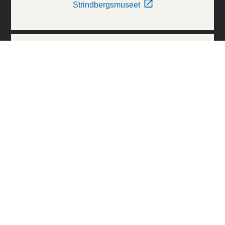
Strindbergsmuseet
Thielska Galleriet
Världskulturmuseerna