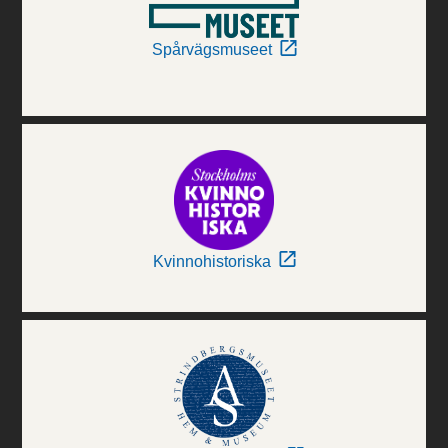
Spårvägsmuseet
Kvinnohistoriska