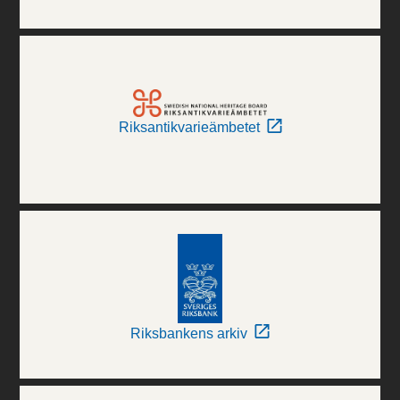
Riksantikvarieämbetet
Riksbankens arkiv