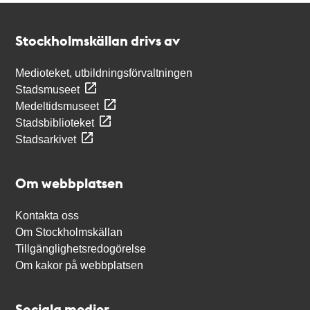
Kontakt
Stockholmskällan
Stockholmskällan drivs av
Medioteket, utbildningsförvaltningen
Stadsmuseet
Medeltidsmuseet
Stadsbiblioteket
Stadsarkivet
Om webbplatsen
Kontakta oss
Om Stockholmskällan
Tillgänglighetsredogörelse
Om kakor på webbplatsen
Sociala medier