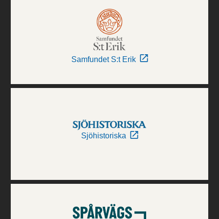
Samfundet S:t Erik
Sjöhistoriska