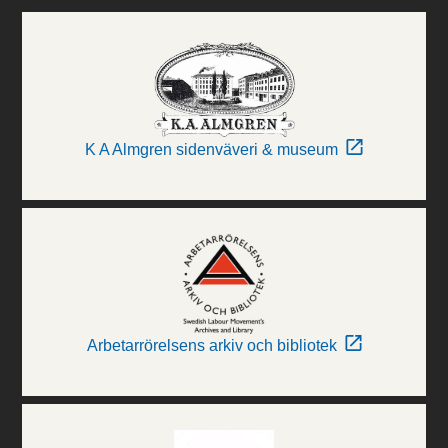
K A Almgren sidenväveri & museum
Arbetarrörelsens arkiv och bibliotek