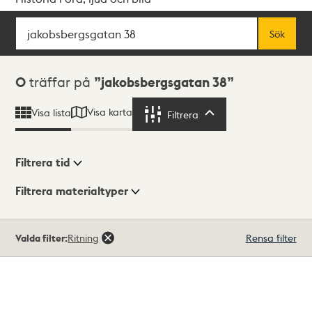
Sök
Fritextsök
Sök
Sökresultat
0
träffar på
jakobsbergsgatan 38
Visa karta
Visa lista
Filtrera
Filtrera
Filtrera tid
Filtrera materialtyper
Visningsläge
Totalt
Valda filter:
Ritning
Rensa filter
0
träffar
Lista
Karta