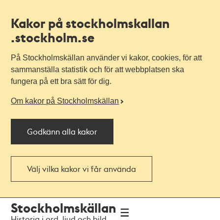
Kakor på stockholmskallan
.stockholm.se
På Stockholmskällan använder vi kakor, cookies, för att
sammanställa statistik och för att webbplatsen ska
fungera på ett bra sätt för dig.
Om kakor på Stockholmskällan
Godkänn alla kakor
Välj vilka kakor vi får använda
Till
Till
Stockholmskällan
navigationen
huvudinnehållet
Historia i ord, ljud och bild