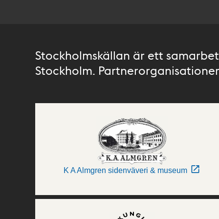
Stockholmskällan är ett samarbete
Stockholm. Partnerorganisationer 
K A Almgren sidenväveri & museum