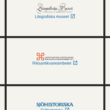
Litografiska museet
Riksantikvarieämbetet