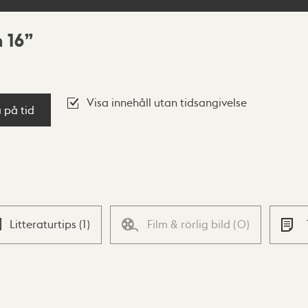
 16
Visa innehåll utan tidsangivelse
a på tid
Litteraturtips
(
1
)
Film & rörlig bild
(
0
)