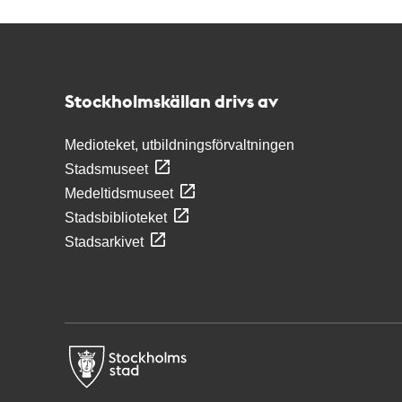
Kontakt
Stockholmskällan
Stockholmskällan drivs av
Medioteket, utbildningsförvaltningen
Stadsmuseet
Medeltidsmuseet
Stadsbiblioteket
Stadsarkivet