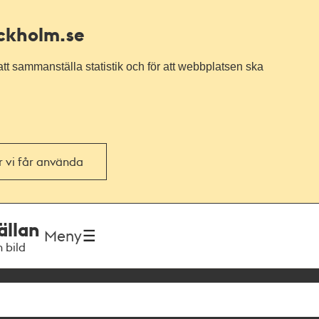
ockholm.se
tt sammanställa statistik och för att webbplatsen ska
or vi får använda
ällan
Meny
h bild