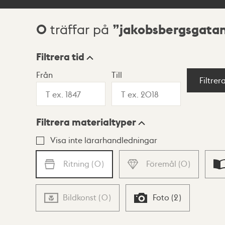
0
jakobsbergsgatan
träffar på
Sökresultat
Filtrera tid
Från
Till
Visningsläge
Filtrer
Filtrera materialtyper
Lista
Karta
Visa inte lärarhandledningar
Ritning
(
0
)
Föremål
(
0
)
Bildkonst
(
0
)
Foto
(
2
)