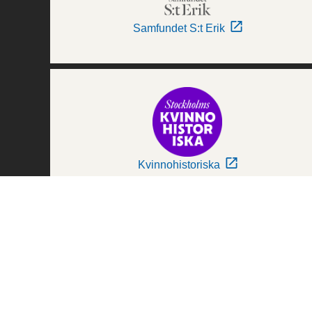
Samfundet S:t Erik
Kvinnohistoriska
Världskulturmuseerna