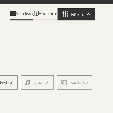
Visa karta
Visa lista
Filtrera
Filtrera
Text
(
3
)
Ljud
(
0
)
Karta
(
0
)