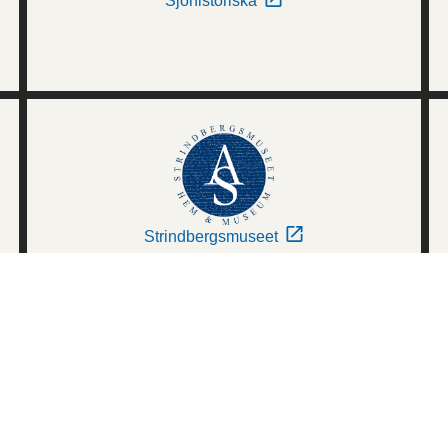
Sjöhistoriska
Strindbergsmuseet