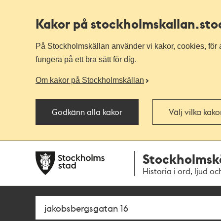
Kakor på stockholmskallan
.st
På Stockholmskällan använder vi kakor, cookies, för a
fungera på ett bra sätt för dig.
Om kakor på Stockholmskällan
Godkänn alla kakor
Välj vilka kak
Till
Till
Stockholmsk
navigationen
huvudinnehållet
Historia i ord, ljud oc
Sök
Fritextsök