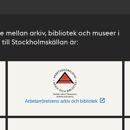
 mellan arkiv, bibliotek och museer i
till Stockholmskällan är:
Arbetarrörelsens arkiv och bibliotek