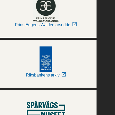
Prins Eugens Waldemarsudde
Riksbankens arkiv