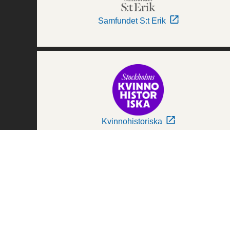
Samfundet S:t Erik
Kvinnohistoriska
Världskulturmuseerna