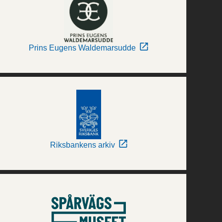
Prins Eugens Waldemarsudde
Riksbankens arkiv