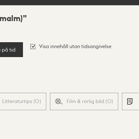
rmalm)
Visa innehåll utan tidsangivelse
a på tid
Litteraturtips
(
0
)
Film & rörlig bild
(
0
)