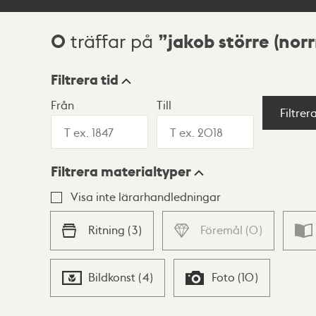
0
jakob större (nor
träffar på
Sökresultat
Filtrera tid
Från
Till
Visningsläge
Filtrer
Filtrera materialtyper
Lista
Karta
Visa inte lärarhandledningar
Ritning
(
3
)
Föremål
(
0
)
Bildkonst
(
4
)
Foto
(
10
)