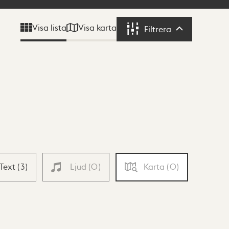
Visa karta
Visa lista
Filtrera
Filtrera
Text
(
3
)
Ljud
(
0
)
Karta
(
0
)