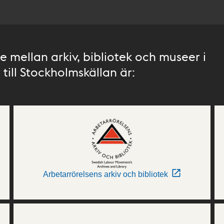
 mellan arkiv, bibliotek och museer i
till Stockholmskällan är:
Arbetarrörelsens arkiv och bibliotek