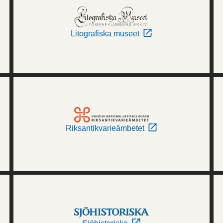
Litografiska museet
Riksantikvarieämbetet