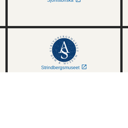
Sjöhistoriska
Strindbergsmuseet