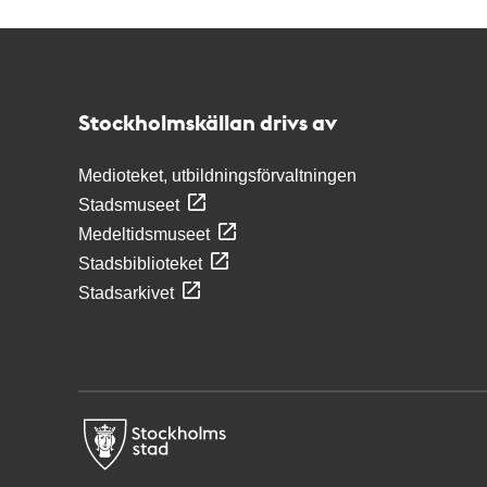
Kontakt
Stockholmskällan
Stockholmskällan drivs av
Medioteket, utbildningsförvaltningen
Stadsmuseet
Medeltidsmuseet
Stadsbiblioteket
Stadsarkivet