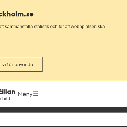
ockholm.se
tt sammanställa statistik och för att webbplatsen ska
or vi får använda
ällan
Meny
h bild