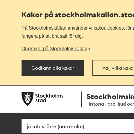
Kakor på stockholmskallan
.st
På Stockholmskällan använder vi kakor, cookies, för a
fungera på ett bra sätt för dig.
Om kakor på Stockholmskällan
Godkänn alla kakor
Välj vilka kak
Till
Till
Stockholmsk
navigationen
huvudinnehållet
Historia i ord, ljud oc
Sök
Fritextsök