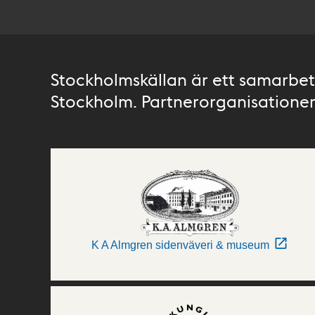
Stockholmskällan är ett samarbete
Stockholm. Partnerorganisationer 
K A Almgren sidenväveri & museum