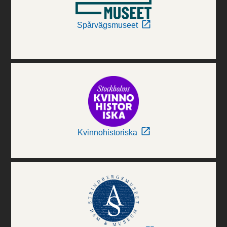
Spårvägsmuseet
Kvinnohistoriska