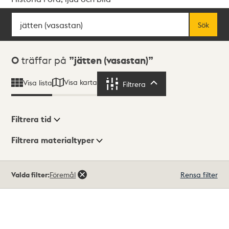
Sök
Fritextsök
Sök
Sökresultat
0
träffar på
jätten (vasastan)
Visa karta
Visa lista
Filtrera
Filtrera
Filtrera tid
Filtrera materialtyper
Visningsläge
Totalt
Valda filter:
Föremål
Rensa filter
0
träffar
Lista
Karta