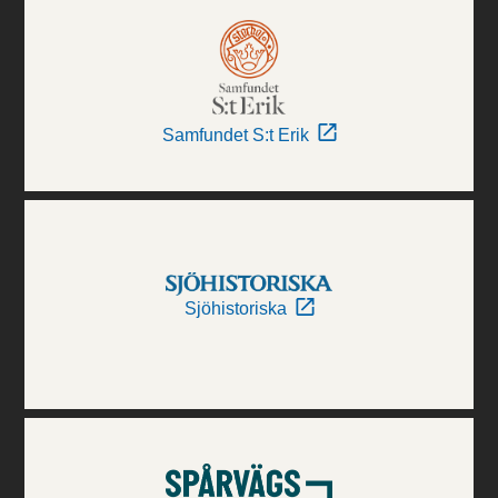
Samfundet S:t Erik
Sjöhistoriska