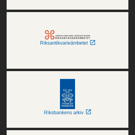
Riksantikvarieämbetet
Riksbankens arkiv