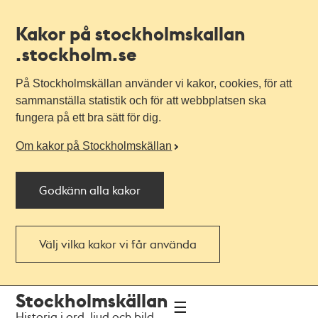
Kakor på stockholmskallan
.stockholm.se
På Stockholmskällan använder vi kakor, cookies, för att
sammanställa statistik och för att webbplatsen ska
fungera på ett bra sätt för dig.
Om kakor på Stockholmskällan
Godkänn alla kakor
Välj vilka kakor vi får använda
Till
Till
Stockholmskällan
navigationen
huvudinnehållet
Historia i ord, ljud och bild