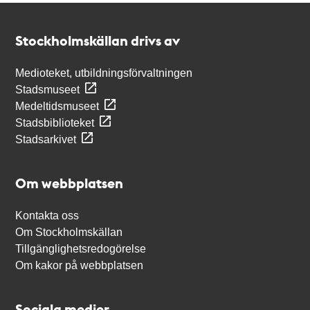
Kontakt
Stockholmskällan
Stockholmskällan drivs av
Medioteket, utbildningsförvaltningen
Stadsmuseet
Medeltidsmuseet
Stadsbiblioteket
Stadsarkivet
Om webbplatsen
Kontakta oss
Om Stockholmskällan
Tillgänglighetsredogörelse
Om kakor på webbplatsen
Sociala medier