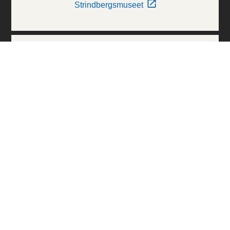
Strindbergsmuseet
Thielska Galleriet
Världskulturmuseerna