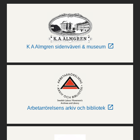
K A Almgren sidenväveri & museum
Arbetarrörelsens arkiv och bibliotek