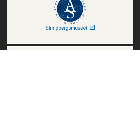
Strindbergsmuseet
Thielska Galleriet