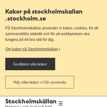
Kakor på stockholmskallan
.stockholm.se
På Stockholmskällan använder vi kakor, cookies, för att
sammanställa statistik och för att webbplatsen ska
fungera på ett bra sätt för dig.
Om kakor på Stockholmskällan
Godkänn alla kakor
Välj vilka kakor vi får använda
Till
Till
Stockholmskällan
navigationen
huvudinnehållet
Historia i ord, ljud och bild