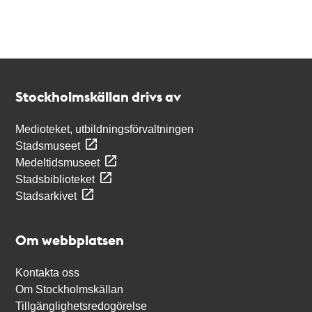
Kontakt
Stockholmskällan
Stockholmskällan drivs av
Medioteket, utbildningsförvaltningen
Stadsmuseet
Medeltidsmuseet
Stadsbiblioteket
Stadsarkivet
Om webbplatsen
Kontakta oss
Om Stockholmskällan
Tillgänglighetsredogörelse