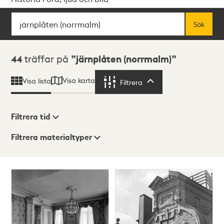
Sök
Fritextsök
Sök
Sökresultat
44
träffar på
järnplåten (norrmalm)
Visa karta
Visa lista
Filtrera
Filtrera
Filtrera tid
Filtrera materialtyper
Visningsläge
Totalt
44
träffar
Lista
Karta