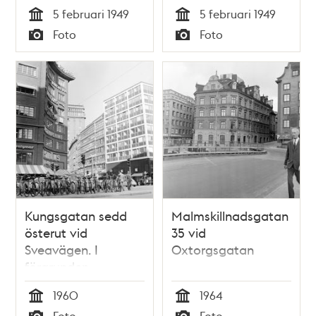
5 februari 1949
5 februari 1949
Tid
Tid
Foto
Foto
Typ
Typ
Kungsgatan sedd
Malmskillnadsgatan
österut vid
35 vid
Sveavägen. I
Oxtorgsgatan
förgrunden
cykelparkering
1960
1964
Tid
Tid
Foto
Foto