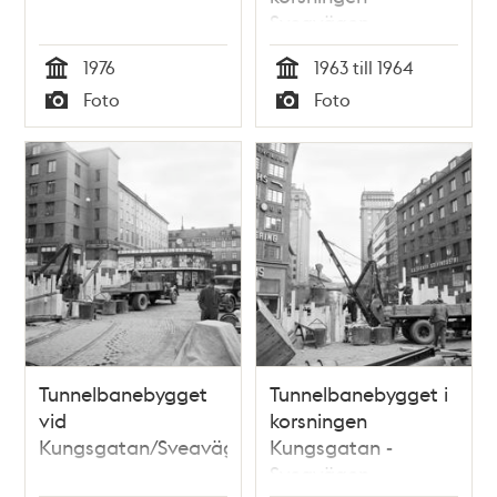
Sveavägen -
Kungsgatan. T.v.
1976
1963 till 1964
Hötorgscity, parti
Tid
Tid
Foto
Foto
av två höghus
Typ
Typ
Tunnelbanebygget
Tunnelbanebygget i
vid
korsningen
Kungsgatan/Sveavägen
Kungsgatan -
Sveavägen