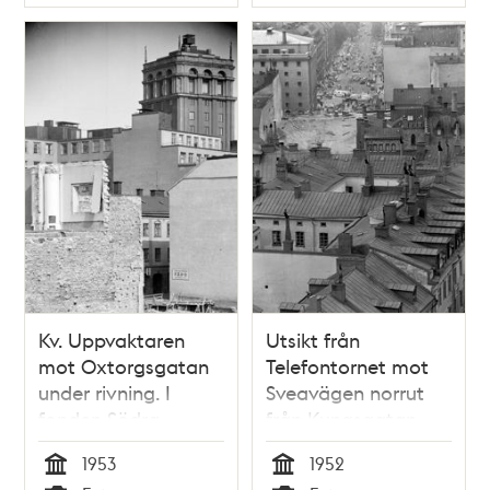
Typ
Typ
Kv. Uppvaktaren
Utsikt från
mot Oxtorgsgatan
Telefontornet mot
under rivning. I
Sveavägen norrut
fonden Södra
från Kungsgatan.
Kungstornet och
Gropen är början till
1953
1952
nedanför det
de rivningar och
Tid
Tid