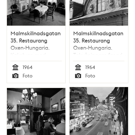
Malmskillnadsgatan
Malmskillnadsgatan
35. Restaurang
35. Restaurang
Oxen-Hungaria.
Oxen-Hungaria.
Kakelugn med
Takvåningens fasad
spegel
med
1964
1964
porträttmedaljonger
Tid
Tid
Foto
Foto
och årtalet 1883
Typ
Typ