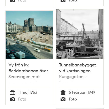
Typ
Typ
Vy från kv.
Tunnelbanebygget
Beridarebanan över
vid kordsningen
Sveavägen mot
Kungsgatan -
grusgrop med
Sveavägen
arbetsmaskiner i kv.
11 maj 1963
5 februari 1949
Putten. I fonden
Tid
Tid
Foto
Foto
Kungstornen. I
Typ
Typ
förgrunden en