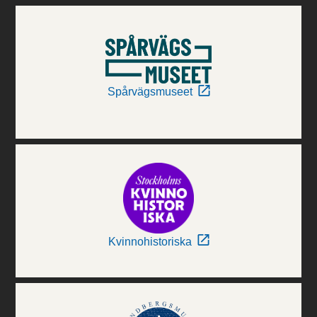
Spårvägsmuseet
Kvinnohistoriska