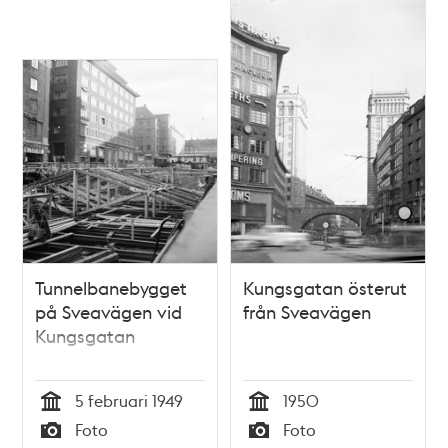
glassbil från Gille
Tunnelbanebygget
Kungsgatan österut
på Sveavägen vid
från Sveavägen
Kungsgatan
5 februari 1949
1950
Tid
Tid
Foto
Foto