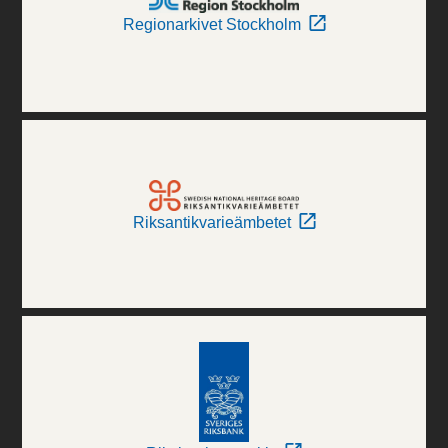
Regionarkivet Stockholm
Riksantikvarieämbetet