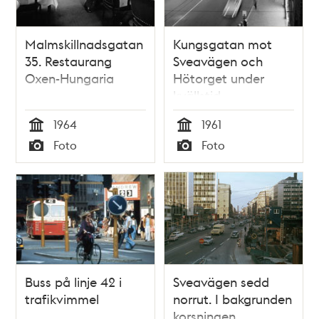
Malmskillnadsgatan
Kungsgatan mot
35. Restaurang
Sveavägen och
Oxen-Hungaria
Hötorget under
kvällstid
1964
1961
Tid
Tid
Foto
Foto
Typ
Typ
Buss på linje 42 i
Sveavägen sedd
trafikvimmel
norrut. I bakgrunden
korsningen