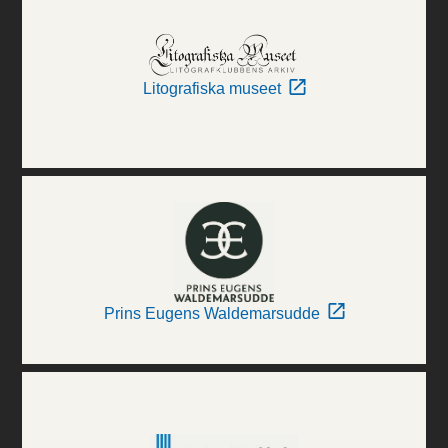
Litografiska museet
Prins Eugens Waldemarsudde