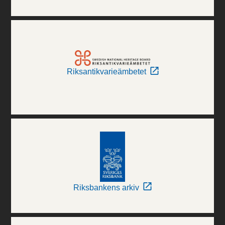
Riksantikvarieämbetet
Riksbankens arkiv