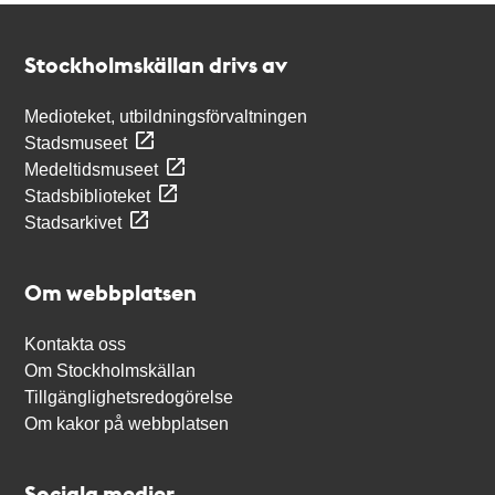
Kontakt
Stockholmskällan
Stockholmskällan drivs av
Medioteket, utbildningsförvaltningen
Stadsmuseet
Medeltidsmuseet
Stadsbiblioteket
Stadsarkivet
Om webbplatsen
Kontakta oss
Om Stockholmskällan
Tillgänglighetsredogörelse
Om kakor på webbplatsen
Sociala medier