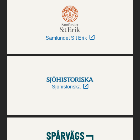
Samfundet S:t Erik
Sjöhistoriska