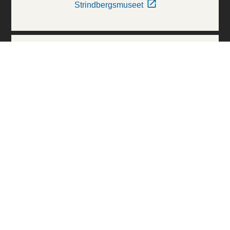
Strindbergsmuseet
Thielska Galleriet
Världskulturmuseerna