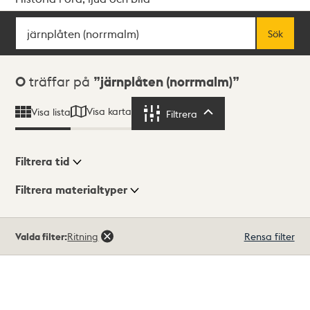
Sök
Fritextsök
Sök
Sökresultat
0
träffar på
järnplåten (norrmalm)
Visa karta
Visa lista
Filtrera
Filtrera
Filtrera tid
Filtrera materialtyper
Visningsläge
Totalt
Valda filter:
Ritning
Rensa filter
0
träffar
Lista
Karta