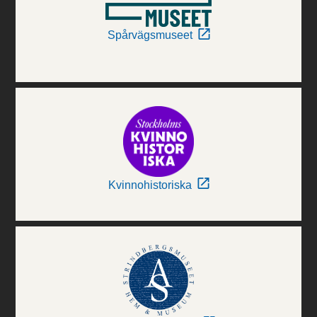
Spårvägsmuseet
Kvinnohistoriska