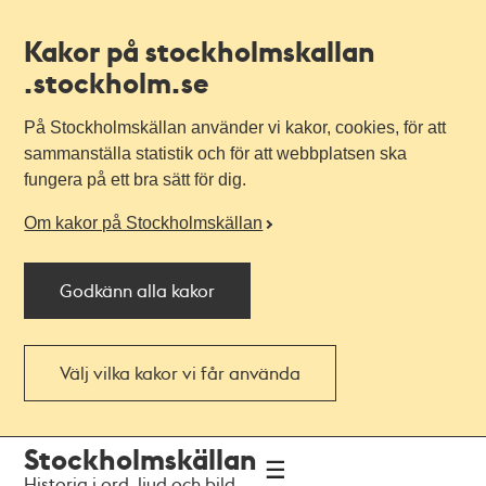
Kakor på stockholmskallan
.stockholm.se
På Stockholmskällan använder vi kakor, cookies, för att
sammanställa statistik och för att webbplatsen ska
fungera på ett bra sätt för dig.
Om kakor på Stockholmskällan
Godkänn alla kakor
Välj vilka kakor vi får använda
Till
Till
Stockholmskällan
navigationen
huvudinnehållet
Historia i ord, ljud och bild