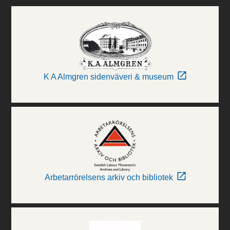
K A Almgren sidenväveri & museum
Arbetarrörelsens arkiv och bibliotek