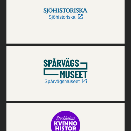
Sjöhistoriska
Spårvägsmuseet