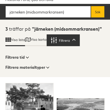
Sök
Fritextsök
Sök
Sökresultat
3
träffar på
järneken (midsommarkransen)
Visa karta
Visa lista
Filtrera
Filtrera
Filtrera tid
Filtrera materialtyper
Visningsläge
Totalt
3
träffar
Lista
Karta