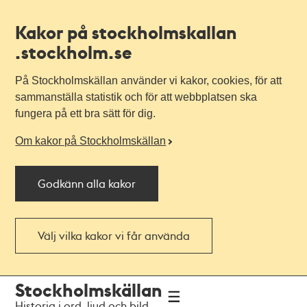
Kakor på stockholmskallan
.stockholm.se
På Stockholmskällan använder vi kakor, cookies, för att
sammanställa statistik och för att webbplatsen ska
fungera på ett bra sätt för dig.
Om kakor på Stockholmskällan
Godkänn alla kakor
Välj vilka kakor vi får använda
Till
Till
Stockholmskällan
navigationen
huvudinnehållet
Historia i ord, ljud och bild