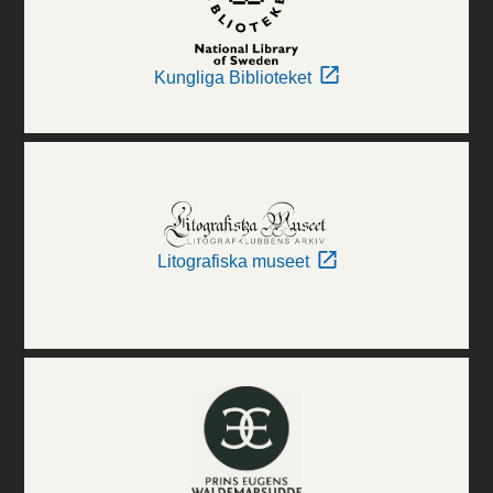
Kungliga Biblioteket
Litografiska museet