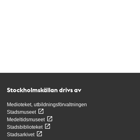
Kontakt
Stockholmskällan
Stockholmskällan drivs av
Medioteket, utbildningsförvaltningen
Stadsmuseet
Medeltidsmuseet
Stadsbiblioteket
Stadsarkivet