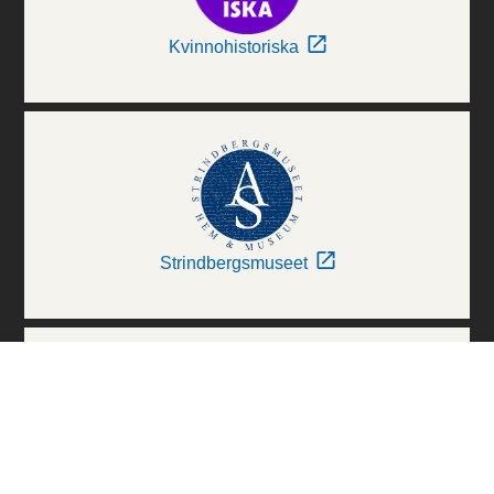
Kvinnohistoriska
Strindbergsmuseet
Thielska Galleriet