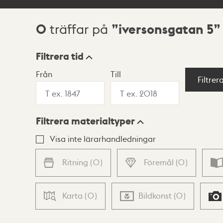
0
iversonsgatan 5
träffar på
Sökresultat
Filtrera tid
Från
Till
Visningsläge
Filtrer
Filtrera materialtyper
Lista
Karta
Visa inte lärarhandledningar
Ritning
(
0
)
Föremål
(
0
)
Karta
(
0
)
Bildkonst
(
0
)