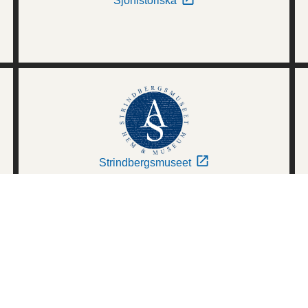
Sjöhistoriska
Strindbergsmuseet