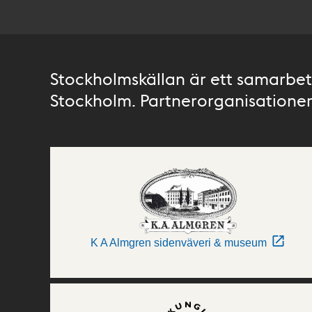
Stockholmskällan är ett samarbete
Stockholm. Partnerorganisationer 
K A Almgren sidenväveri & museum