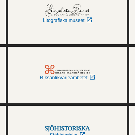
Litografiska museet
Riksantikvarieämbetet