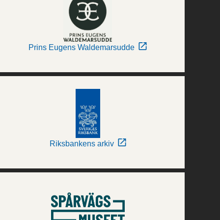
Prins Eugens Waldemarsudde
Riksbankens arkiv