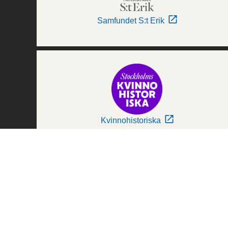
Samfundet S:t Erik
Kvinnohistoriska
Världskulturmuseerna