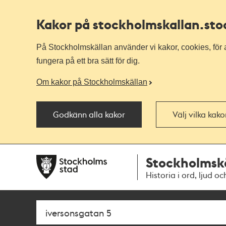
Kakor på stockholmskallan
.st
På Stockholmskällan använder vi kakor, cookies, för a
fungera på ett bra sätt för dig.
Om kakor på Stockholmskällan
Godkänn alla kakor
Välj vilka kak
Till
Till
Stockholmsk
navigationen
huvudinnehållet
Historia i ord, ljud oc
Sök
Fritextsök