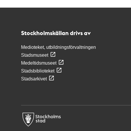
Kontakt
Stockholmskällan
Stockholmskällan drivs av
Medioteket, utbildningsförvaltningen
Stadsmuseet
Medeltidsmuseet
Stadsbiblioteket
Stadsarkivet