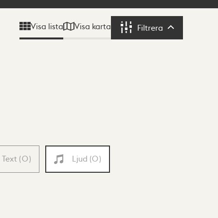
Visa karta
Visa lista
Filtrera
Filtrera
Text
(
0
)
Ljud
(
0
)