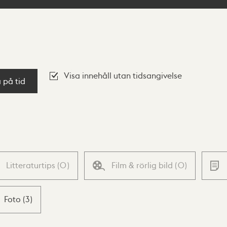
Visa innehåll utan tidsangivelse
a på tid
Litteraturtips
(
0
)
Film & rörlig bild
(
0
)
Foto
(
3
)