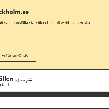
ockholm.se
tt sammanställa statistik och för att webbplatsen ska
or vi får använda
ällan
Meny
h bild