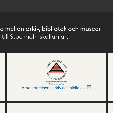
 mellan arkiv, bibliotek och museer i
till Stockholmskällan är:
Arbetarrörelsens arkiv och bibliotek