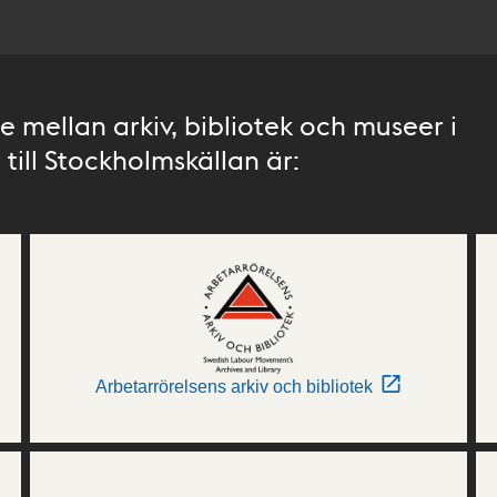
 mellan arkiv, bibliotek och museer i
till Stockholmskällan är:
Arbetarrörelsens arkiv och bibliotek