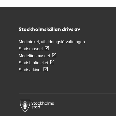
Kontakt
Stockholmskällan
Stockholmskällan drivs av
Medioteket, utbildningsförvaltningen
Stadsmuseet
Medeltidsmuseet
Stadsbiblioteket
Stadsarkivet