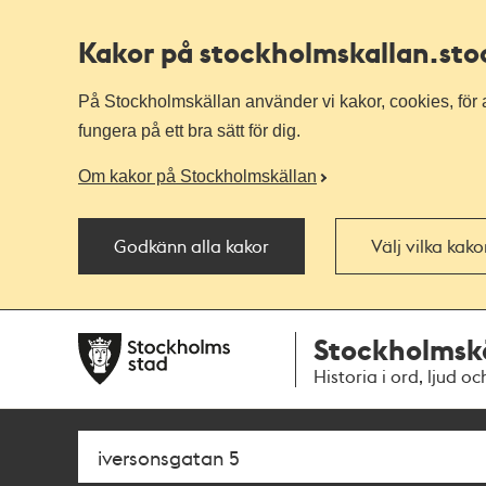
Kakor på stockholmskallan
.st
På Stockholmskällan använder vi kakor, cookies, för a
fungera på ett bra sätt för dig.
Om kakor på Stockholmskällan
Godkänn alla kakor
Välj vilka kak
Till
Till
Stockholmsk
navigationen
huvudinnehållet
Historia i ord, ljud oc
Sök
Fritextsök