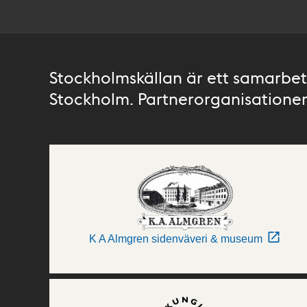
Stockholmskällan är ett samarbete
Stockholm. Partnerorganisationer 
K A Almgren sidenväveri & museum