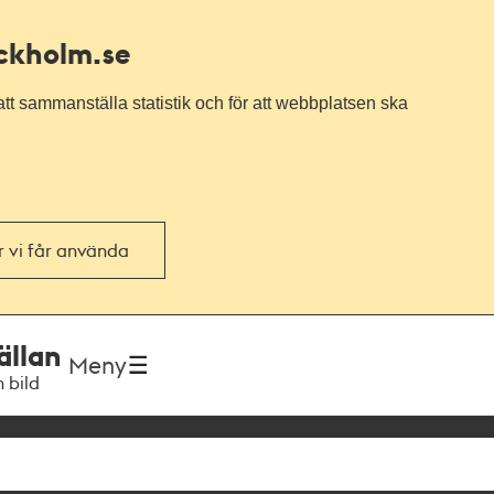
ockholm.se
tt sammanställa statistik och för att webbplatsen ska
or vi får använda
ällan
Meny
h bild