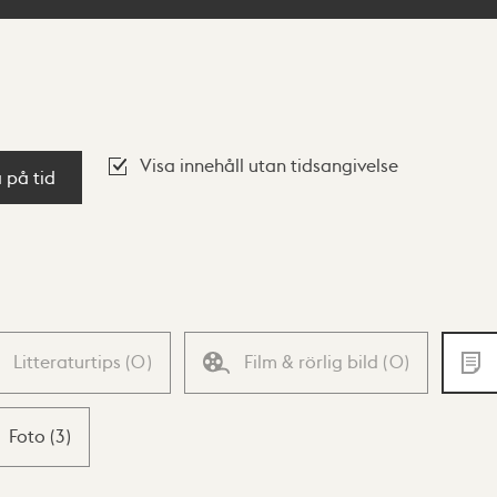
Visa innehåll utan tidsangivelse
a på tid
Litteraturtips
(
0
)
Film & rörlig bild
(
0
)
Foto
(
3
)