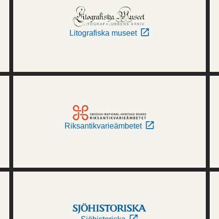
Litografiska museet
Riksantikvarieämbetet