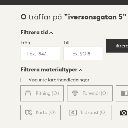
0
iversonsgatan 5
träffar på
Sökresultat
Filtrera tid
Från
Till
Visningsläge
Filtrer
Filtrera materialtyper
Lista
Karta
Visa inte lärarhandledningar
Ritning
(
0
)
Föremål
(
0
)
Karta
(
0
)
Bildkonst
(
0
)