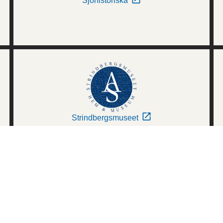
Sjöhistoriska
Strindbergsmuseet