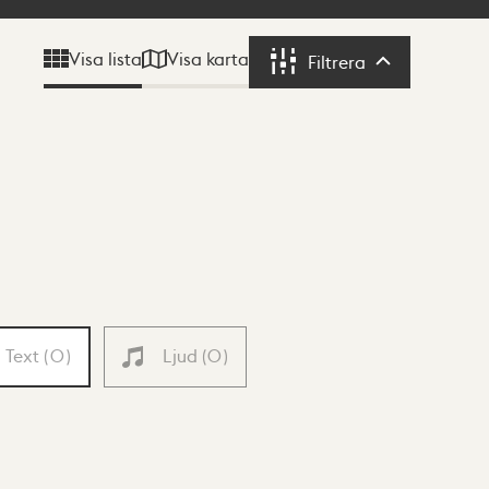
Visa karta
Visa lista
Filtrera
Filtrera
Text
(
0
)
Ljud
(
0
)