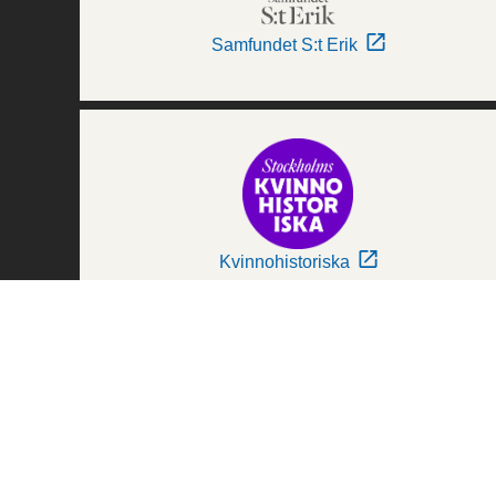
Samfundet S:t Erik
Kvinnohistoriska
Världskulturmuseerna