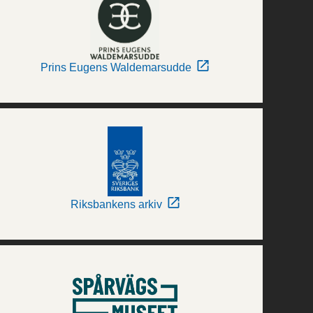
Prins Eugens Waldemarsudde
Riksbankens arkiv