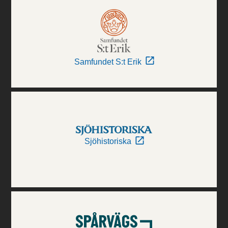
Samfundet S:t Erik
Sjöhistoriska