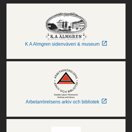
K A Almgren sidenväveri & museum
Arbetarrörelsens arkiv och bibliotek