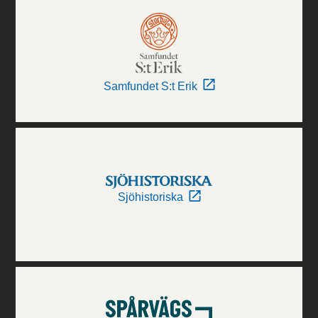
Samfundet S:t Erik
Sjöhistoriska