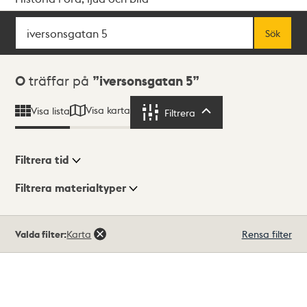
Sök
Fritextsök
Sök
Sökresultat
0
träffar på
iversonsgatan 5
Visa karta
Visa lista
Filtrera
Filtrera
Filtrera tid
Filtrera materialtyper
Visningsläge
Totalt
Valda filter:
Karta
Rensa filter
0
träffar
Lista
Karta