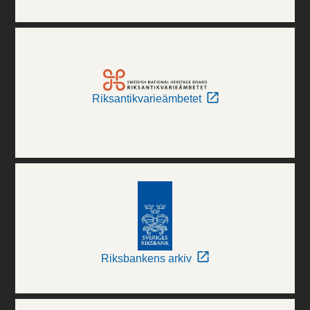
Riksantikvarieämbetet
Riksbankens arkiv