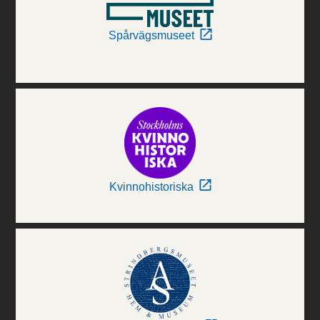
Spårvägsmuseet
Kvinnohistoriska