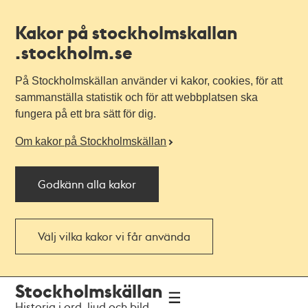
Kakor på stockholmskallan
.stockholm.se
På Stockholmskällan använder vi kakor, cookies, för att
sammanställa statistik och för att webbplatsen ska
fungera på ett bra sätt för dig.
Om kakor på Stockholmskällan
Godkänn alla kakor
Välj vilka kakor vi får använda
Till
Till
Stockholmskällan
navigationen
huvudinnehållet
Historia i ord, ljud och bild