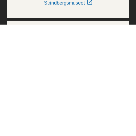
Strindbergsmuseet
Thielska Galleriet
Världskulturmuseerna