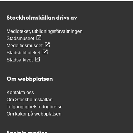
Kontakt
Stockholmskällan
Stockholmskällan drivs av
Medioteket, utbildningsförvaltningen
Stadsmuseet
Medeltidsmuseet
Stadsbiblioteket
Stadsarkivet
Om webbplatsen
Kontakta oss
Om Stockholmskällan
Tillgänglighetsredogörelse
Om kakor på webbplatsen
Sociala medier