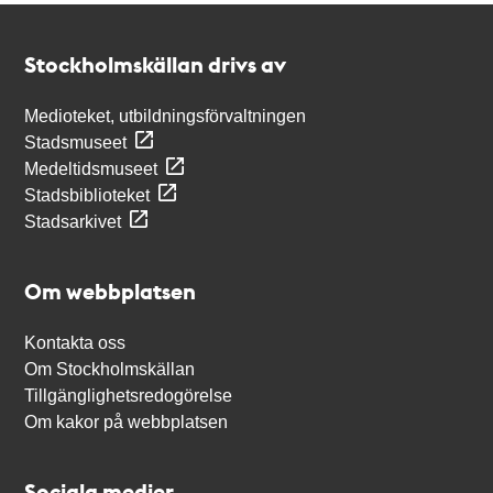
Kontakt
Stockholmskällan
Stockholmskällan drivs av
Medioteket, utbildningsförvaltningen
Stadsmuseet
Medeltidsmuseet
Stadsbiblioteket
Stadsarkivet
Om webbplatsen
Kontakta oss
Om Stockholmskällan
Tillgänglighetsredogörelse
Om kakor på webbplatsen
Sociala medier