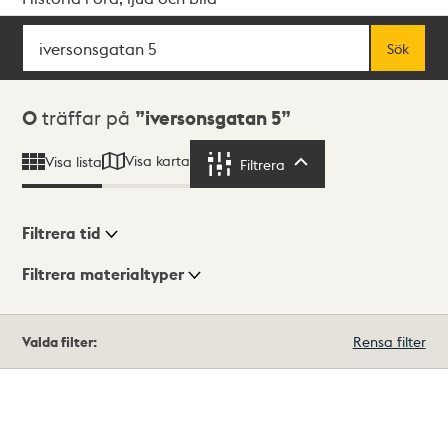
Sök
Fritextsök
Sök
Sökresultat
0
träffar på
iversonsgatan 5
Visa karta
Visa lista
Filtrera
Filtrera
Filtrera tid
Filtrera materialtyper
Visningsläge
Totalt
Valda filter:
Rensa filter
0
träffar
Lista
Karta