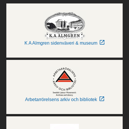
K A Almgren sidenväveri & museum
Arbetarrörelsens arkiv och bibliotek