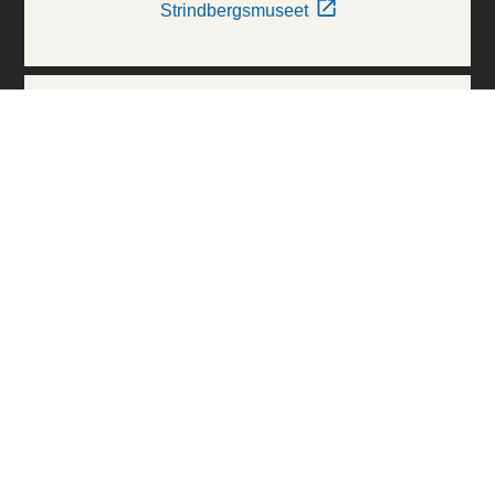
Strindbergsmuseet
Thielska Galleriet
Världskulturmuseerna