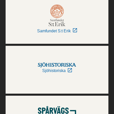
Samfundet S:t Erik
Sjöhistoriska