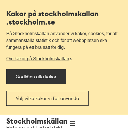
Kakor på stockholmskallan
.stockholm.se
På Stockholmskällan använder vi kakor, cookies, för att
sammanställa statistik och för att webbplatsen ska
fungera på ett bra sätt för dig.
Om kakor på Stockholmskällan
Godkänn alla kakor
Välj vilka kakor vi får använda
Till
Till
Stockholmskällan
navigationen
huvudinnehållet
Historia i ord, ljud och bild