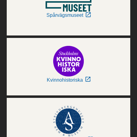
Spårvägsmuseet
Kvinnohistoriska