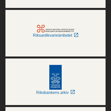
Riksantikvarieämbetet
Riksbankens arkiv