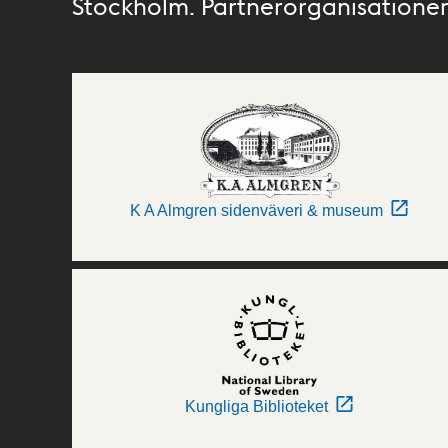
Stockholm. Partnerorganisationer 
K A Almgren sidenväveri & museum
Kungliga Biblioteket