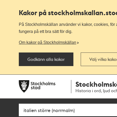
Kakor på stockholmskallan
.st
På Stockholmskällan använder vi kakor, cookies, för a
fungera på ett bra sätt för dig.
Om kakor på Stockholmskällan
Godkänn alla kakor
Välj vilka kak
Till
Till
Stockholmsk
navigationen
huvudinnehållet
Historia i ord, ljud oc
Sök
Fritextsök