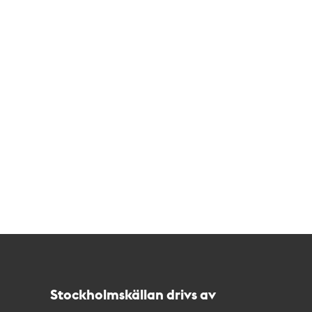
Kontakt
Stockholmskällan
Stockholmskällan drivs av