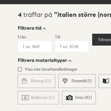
4
italien större (no
träffar på
Sökresultat
Filtrera tid
Från
Till
Visningsläge
Filtrer
Filtrera materialtyper
Lista
Karta
Visa inte lärarhandledningar
Ritning
(
0
)
Föremål
(
1
)
Bildkonst
(
0
)
Foto
(
10
)