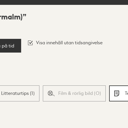
rrmalm)
Visa innehåll utan tidsangivelse
a på tid
Litteraturtips
(
1
)
Film & rörlig bild
(
0
)
T