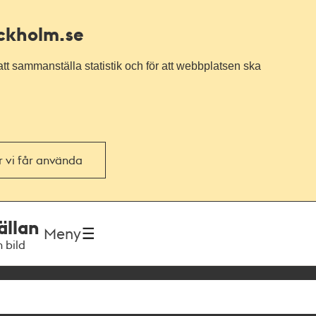
ockholm.se
tt sammanställa statistik och för att webbplatsen ska
or vi får använda
ällan
Meny
h bild