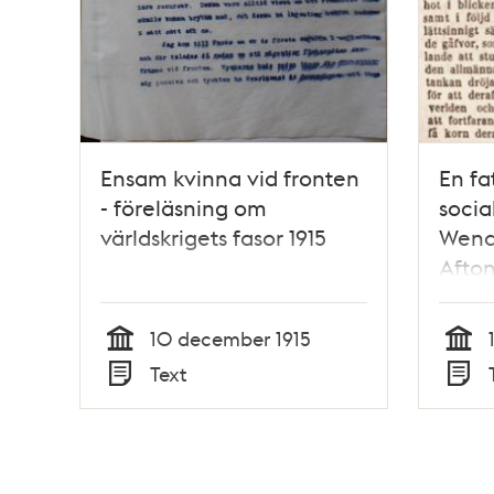
Ensam kvinna vid fronten
En fa
- föreläsning om
socia
världskrigets fasor 1915
Wend
Afton
1850
10 december 1915
Tid
Tid
Text
Typ
Typ