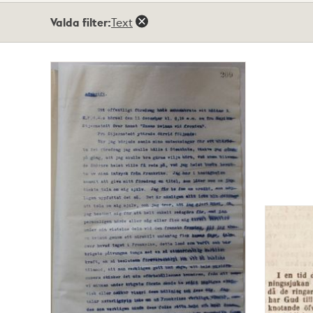
Totalt
Valda filter:
Text
4
träffar