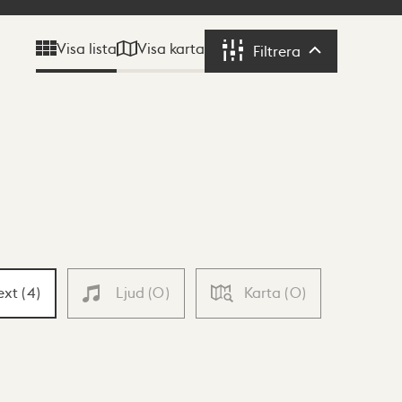
Visa karta
Visa lista
Filtrera
Filtrera
ext
(
4
)
Ljud
(
0
)
Karta
(
0
)