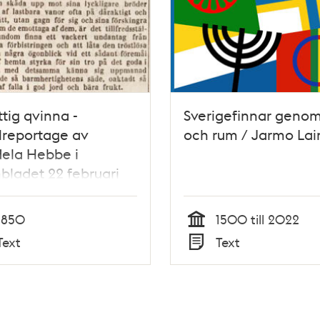
ttig qvinna -
Sverigefinnar genom
lreportage av
och rum / Jarmo Lai
ela Hebbe i
bladet 22 februari
1850
1500 till 2022
Tid
Text
Text
Typ