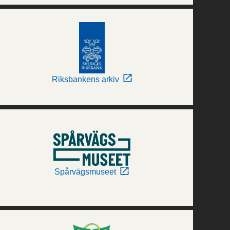
Riksbankens arkiv
Spårvägsmuseet