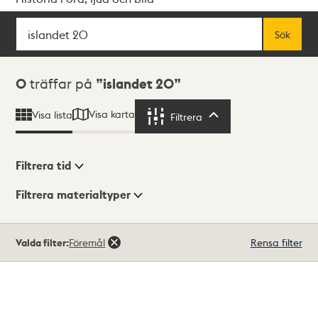
Sök
Fritextsök
Sök
Sökresultat
0
träffar på
islandet 20
Visa karta
Visa lista
Filtrera
Filtrera
Filtrera tid
Filtrera materialtyper
Visningsläge
Totalt
Valda filter:
Föremål
Rensa filter
0
träffar
Lista
Karta