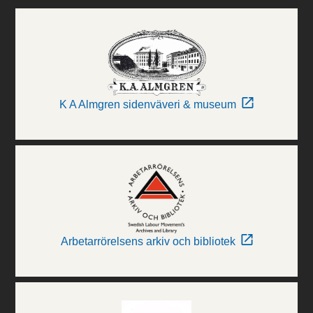
K A Almgren sidenväveri & museum
Arbetarrörelsens arkiv och bibliotek