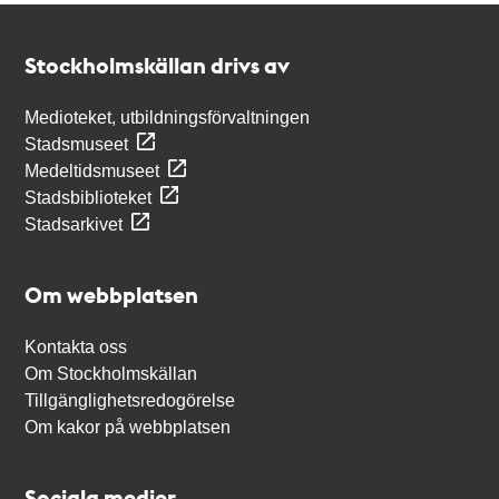
Kontakt
Stockholmskällan
Stockholmskällan drivs av
Medioteket, utbildningsförvaltningen
Stadsmuseet
Medeltidsmuseet
Stadsbiblioteket
Stadsarkivet
Om webbplatsen
Kontakta oss
Om Stockholmskällan
Tillgänglighetsredogörelse
Om kakor på webbplatsen
Sociala medier