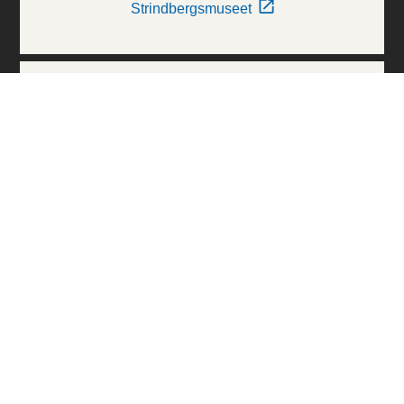
Strindbergsmuseet
Thielska Galleriet
Världskulturmuseerna