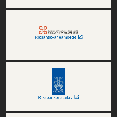
Riksantikvarieämbetet
Riksbankens arkiv