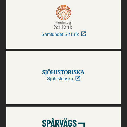
Samfundet S:t Erik
Sjöhistoriska