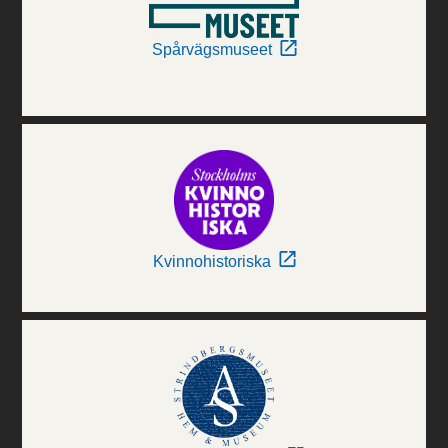
Spårvägsmuseet
Kvinnohistoriska