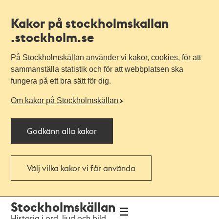
Kakor på stockholmskallan
.stockholm.se
På Stockholmskällan använder vi kakor, cookies, för att
sammanställa statistik och för att webbplatsen ska
fungera på ett bra sätt för dig.
Om kakor på Stockholmskällan
Godkänn alla kakor
Välj vilka kakor vi får använda
Till
Till
Stockholmskällan
navigationen
huvudinnehållet
Historia i ord, ljud och bild