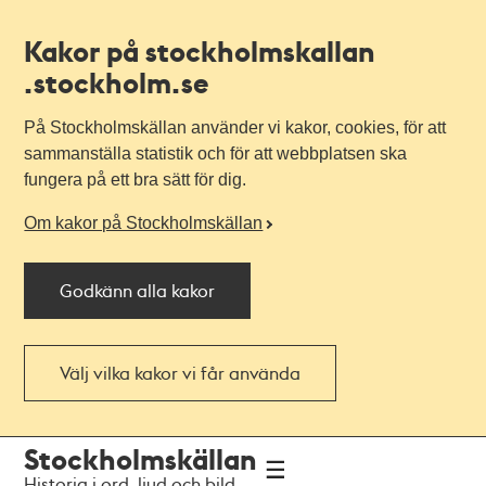
Kakor på stockholmskallan
.stockholm.se
På Stockholmskällan använder vi kakor, cookies, för att
sammanställa statistik och för att webbplatsen ska
fungera på ett bra sätt för dig.
Om kakor på Stockholmskällan
Godkänn alla kakor
Välj vilka kakor vi får använda
Till
Till
Stockholmskällan
navigationen
huvudinnehållet
Historia i ord, ljud och bild