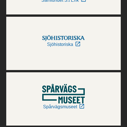
Samfundet S:t Erik
Sjöhistoriska
Spårvägsmuseet