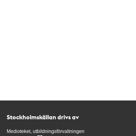
Kontakt
Stockholmskällan
Stockholmskällan drivs av
Medioteket, utbildningsförvaltningen