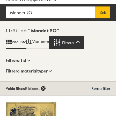
Sök
Fritextsök
Sök
Sökresultat
1
träff på
islandet 20
Visa karta
Visa lista
Filtrera
Filtrera
Filtrera tid
Filtrera materialtyper
Visningsläge
Totalt
Valda filter:
Bildkonst
Rensa filter
1
träffar
Lista
Karta