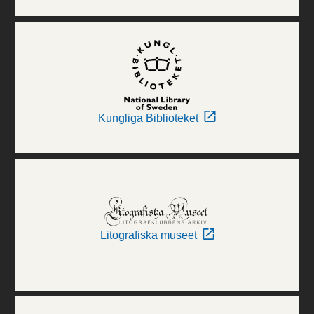
Kungliga Biblioteket
Litografiska museet