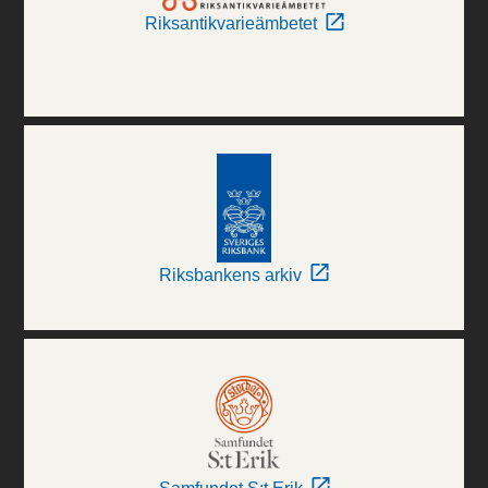
Riksantikvarieämbetet
Riksbankens arkiv