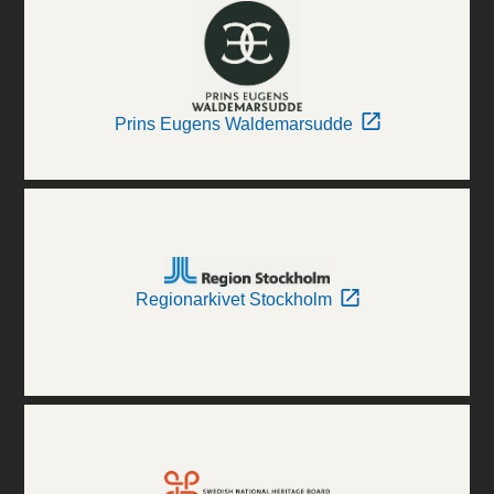
Prins Eugens Waldemarsudde
Regionarkivet Stockholm