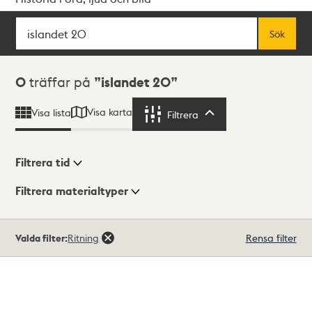
Sök
Fritextsök
Sök
Sökresultat
0
träffar på
islandet 20
Visa karta
Visa lista
Filtrera
Filtrera
Filtrera tid
Filtrera materialtyper
Visningsläge
Totalt
Valda filter:
Ritning
Rensa filter
0
träffar
Lista
Karta