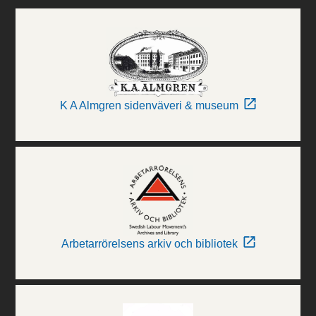
K A Almgren sidenväveri & museum
Arbetarrörelsens arkiv och bibliotek