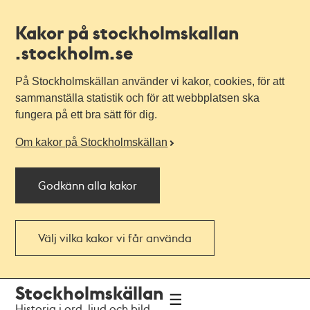
Kakor på stockholmskallan
.stockholm.se
På Stockholmskällan använder vi kakor, cookies, för att
sammanställa statistik och för att webbplatsen ska
fungera på ett bra sätt för dig.
Om kakor på Stockholmskällan
Godkänn alla kakor
Välj vilka kakor vi får använda
Till
Till
Stockholmskällan
navigationen
huvudinnehållet
Historia i ord, ljud och bild