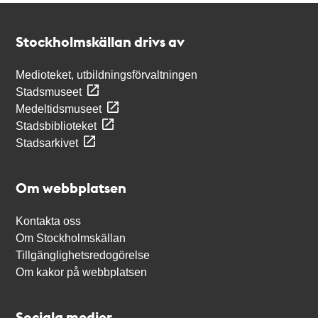
Kontakt
Stockholmskällan
Stockholmskällan drivs av
Medioteket, utbildningsförvaltningen
Stadsmuseet
Medeltidsmuseet
Stadsbiblioteket
Stadsarkivet
Om webbplatsen
Kontakta oss
Om Stockholmskällan
Tillgänglighetsredogörelse
Om kakor på webbplatsen
Sociala medier