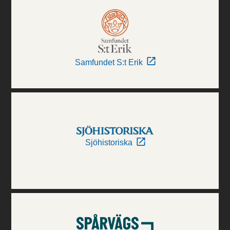
Samfundet S:t Erik
Sjöhistoriska