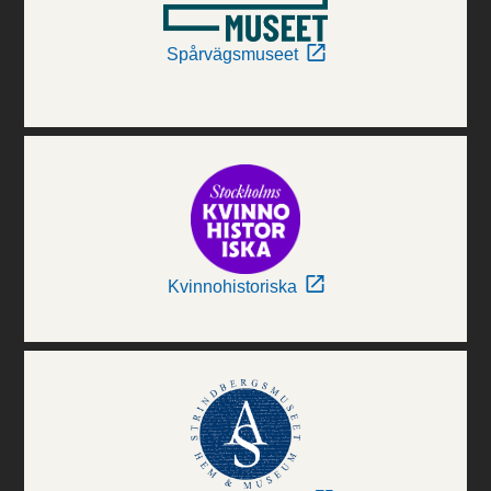
Spårvägsmuseet
Kvinnohistoriska