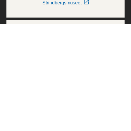
Strindbergsmuseet
Thielska Galleriet
Världskulturmuseerna