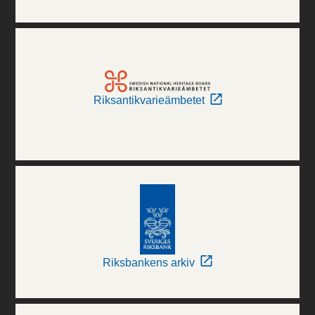
Riksantikvarieämbetet
Riksbankens arkiv