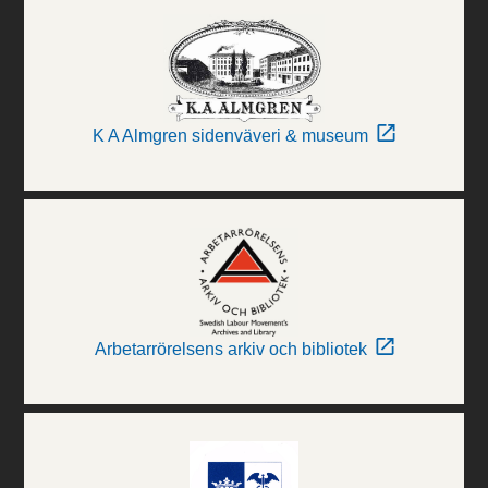
K A Almgren sidenväveri & museum
Arbetarrörelsens arkiv och bibliotek