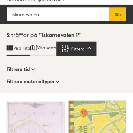
Sök
Fritextsök
Sök
Sökresultat
2
träffar på
iskarnevalen 1
Visa karta
Visa lista
Filtrera
Filtrera
Filtrera tid
Filtrera materialtyper
Visningsläge
Totalt
2
träffar
Lista
Karta