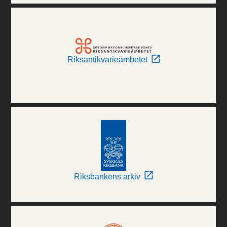
Riksantikvarieämbetet
Riksbankens arkiv