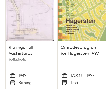
Ritningar till
Områdesprogram
Västertorps
för Hägersten 1997
folkskola
1949
1700 till 1997
Tid
Tid
Ritning
Text
Typ
Typ