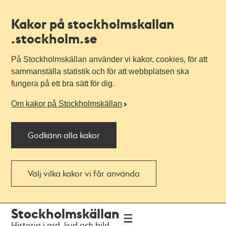
Kakor på stockholmskallan
.stockholm.se
På Stockholmskällan använder vi kakor, cookies, för att
sammanställa statistik och för att webbplatsen ska
fungera på ett bra sätt för dig.
Om kakor på Stockholmskällan
Godkänn alla kakor
Välj vilka kakor vi får använda
Till
Till
Stockholmskällan
navigationen
huvudinnehållet
Historia i ord, ljud och bild