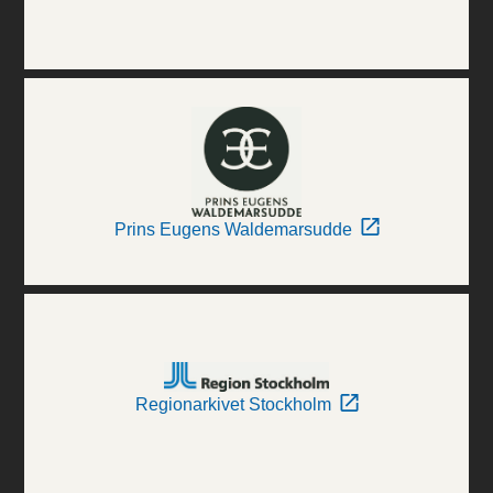
Prins Eugens Waldemarsudde
Regionarkivet Stockholm