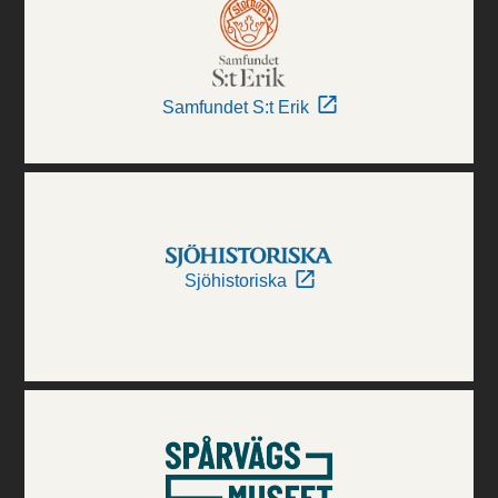
Samfundet S:t Erik
Sjöhistoriska