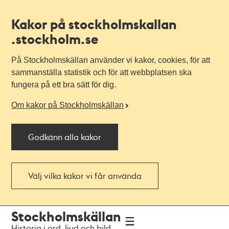
Kakor på stockholmskallan
.stockholm.se
På Stockholmskällan använder vi kakor, cookies, för att
sammanställa statistik och för att webbplatsen ska
fungera på ett bra sätt för dig.
Om kakor på Stockholmskällan
Godkänn alla kakor
Välj vilka kakor vi får använda
Till
Till
Stockholmskällan
navigationen
huvudinnehållet
Historia i ord, ljud och bild