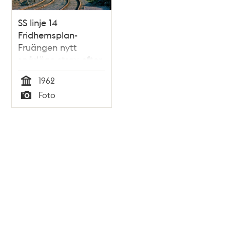
SS linje 14
Fridhemsplan-
Fruängen nytt
spårläge strax efter
Kilabergs hållplats
1962
1962
Tid
Foto
Typ