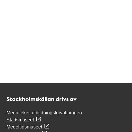
Kontakt
Stockholmskällan
Stockholmskällan drivs av
Medioteket, utbildningsförvaltningen
Stadsmuseet
Medeltidsmuseet