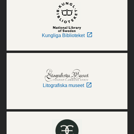
Kungliga Biblioteket
Litografiska museet