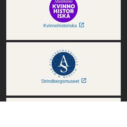
Kvinnohistoriska
Strindbergsmuseet