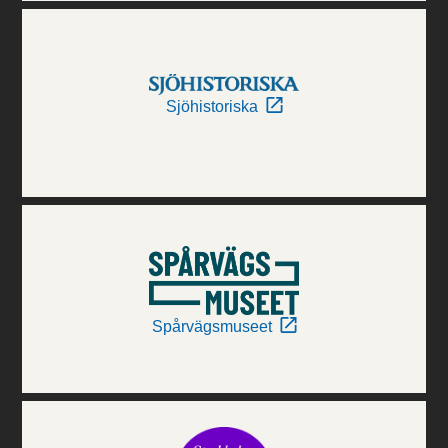
Sjöhistoriska
Spårvägsmuseet