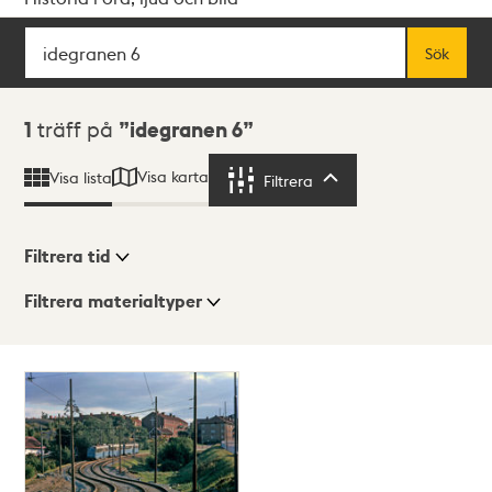
Sök
Fritextsök
Sök
Sökresultat
1
träff på
idegranen 6
Visa karta
Visa lista
Filtrera
Filtrera
Filtrera tid
Filtrera materialtyper
Visningsläge
Totalt
1
träffar
Lista
Karta