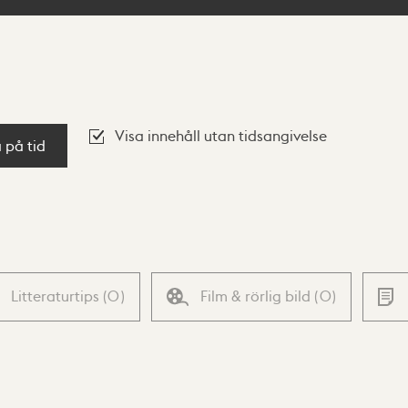
Visa innehåll utan tidsangivelse
a på tid
Litteraturtips
(
0
)
Film & rörlig bild
(
0
)