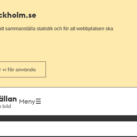
ockholm.se
tt sammanställa statistik och för att webbplatsen ska
or vi får använda
ällan
Meny
h bild