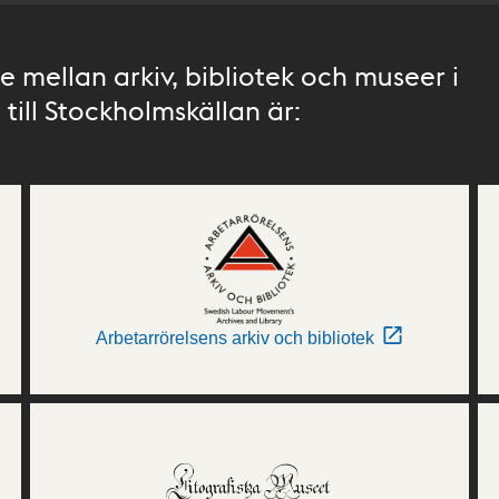
 mellan arkiv, bibliotek och museer i
till Stockholmskällan är:
Arbetarrörelsens arkiv och bibliotek