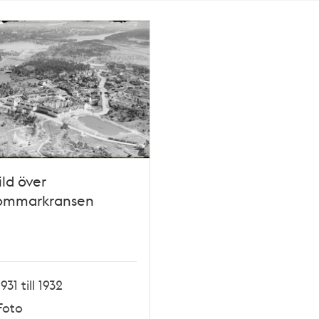
ild över
ommarkransen
1931 till 1932
Foto