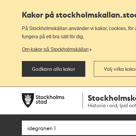
Kakor på stockholmskallan
.st
På Stockholmskällan använder vi kakor, cookies, för a
fungera på ett bra sätt för dig.
Om kakor på Stockholmskällan
Godkänn alla kakor
Välj vilka kak
Till
Till
Stockholmsk
navigationen
huvudinnehållet
Historia i ord, ljud oc
Sök
Fritextsök