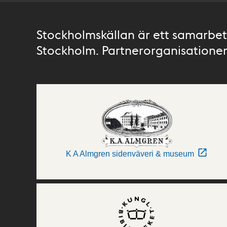
Stockholmskällan är ett samarbete
Stockholm. Partnerorganisationer 
K A Almgren sidenväveri & museum