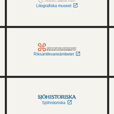
Litografiska museet
Riksantikvarieämbetet
Sjöhistoriska