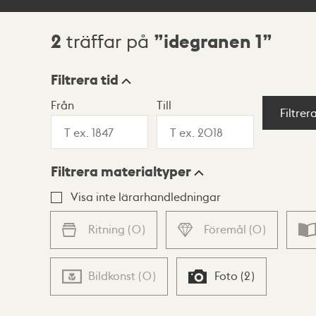
2
idegranen 1
träffar på
Sökresultat
Filtrera tid
Från
Till
Visningsläge
Filtrer
Filtrera materialtyper
Lista
Karta
Visa inte lärarhandledningar
Ritning
(
0
)
Föremål
(
0
)
Bildkonst
(
0
)
Foto
(
2
)