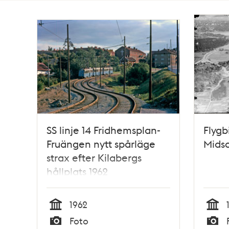
Totalt
2
träffar
SS linje 14 Fridhemsplan-
Flygb
Fruängen nytt spårläge
Mids
strax efter Kilabergs
hållplats 1962
1962
Tid
Tid
Foto