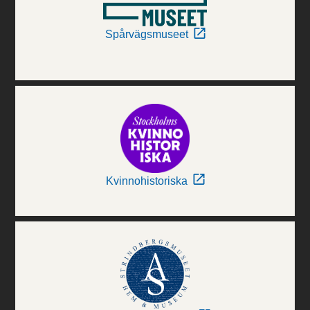
Spårvägsmuseet
Kvinnohistoriska