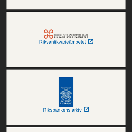
Riksantikvarieämbetet
Riksbankens arkiv