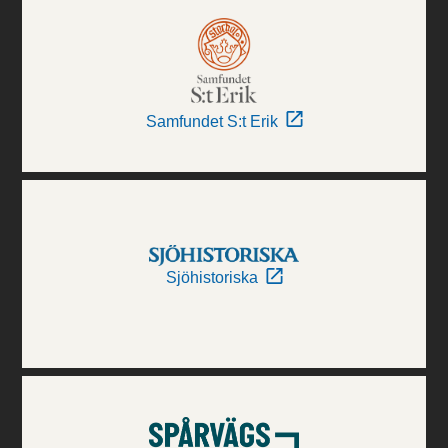
Samfundet S:t Erik
Sjöhistoriska