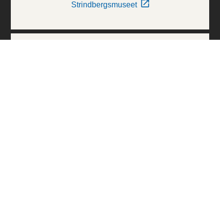
Strindbergsmuseet
Thielska Galleriet
Världskulturmuseerna