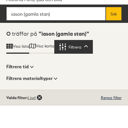
Sök
Fritextsök
Sök
Sökresultat
0
träffar på
iason (gamla stan)
Visa karta
Visa lista
Filtrera
Filtrera
Filtrera tid
Filtrera materialtyper
Visningsläge
Totalt
Valda filter:
Ljud
Rensa filter
0
träffar
Lista
Karta