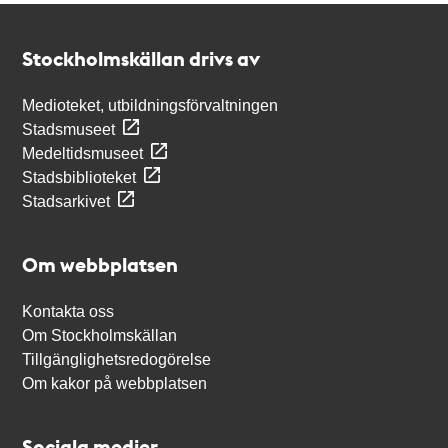
Kontakt
Stockholmskällan
Stockholmskällan drivs av
Medioteket, utbildningsförvaltningen
Stadsmuseet
Medeltidsmuseet
Stadsbiblioteket
Stadsarkivet
Om webbplatsen
Kontakta oss
Om Stockholmskällan
Tillgänglighetsredogörelse
Om kakor på webbplatsen
Sociala medier