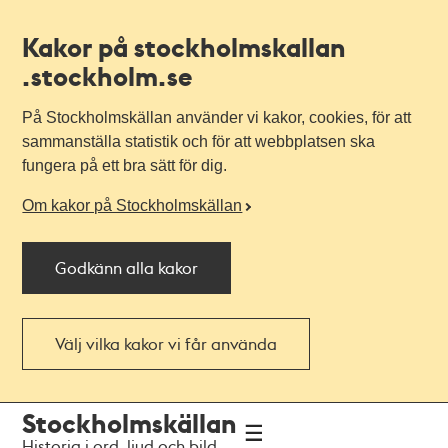
Kakor på stockholmskallan
.stockholm.se
På Stockholmskällan använder vi kakor, cookies, för att
sammanställa statistik och för att webbplatsen ska
fungera på ett bra sätt för dig.
Om kakor på Stockholmskällan
Godkänn alla kakor
Välj vilka kakor vi får använda
Till
Till
Stockholmskällan
navigationen
huvudinnehållet
Historia i ord, ljud och bild