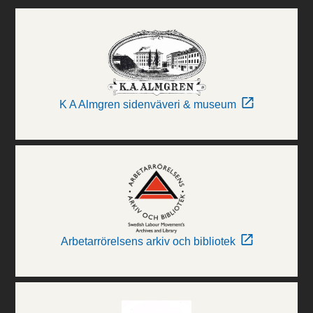
K A Almgren sidenväveri & museum
Arbetarrörelsens arkiv och bibliotek