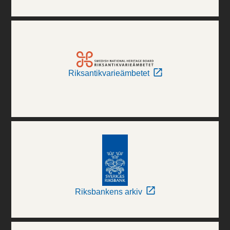
Riksantikvarieämbetet
Riksbankens arkiv