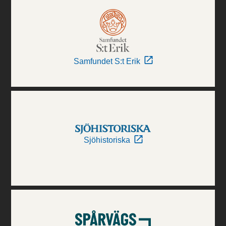
Samfundet S:t Erik
Sjöhistoriska