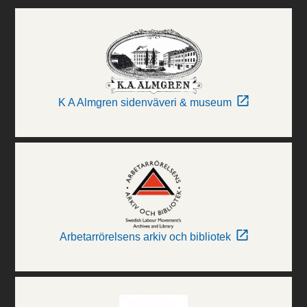
K A Almgren sidenväveri & museum
Arbetarrörelsens arkiv och bibliotek