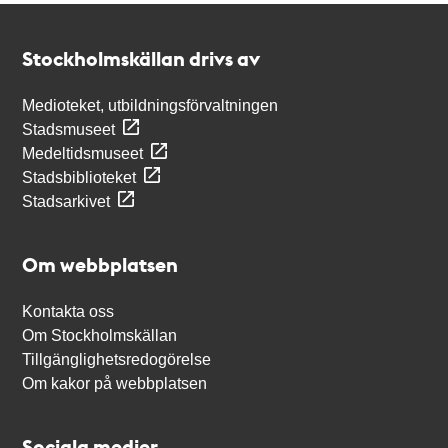
Kontakt
Stockholmskällan
Stockholmskällan drivs av
Medioteket, utbildningsförvaltningen
Stadsmuseet
Medeltidsmuseet
Stadsbiblioteket
Stadsarkivet
Om webbplatsen
Kontakta oss
Om Stockholmskällan
Tillgänglighetsredogörelse
Om kakor på webbplatsen
Sociala medier