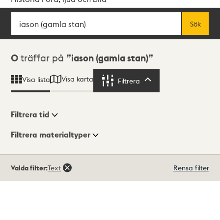
Sök
Fritextsök
Sök
Sökresultat
0
träffar på
iason (gamla stan)
Visa karta
Visa lista
Filtrera
Filtrera
Filtrera tid
Filtrera materialtyper
Visningsläge
Totalt
Valda filter:
Text
Rensa filter
0
träffar
Lista
Karta