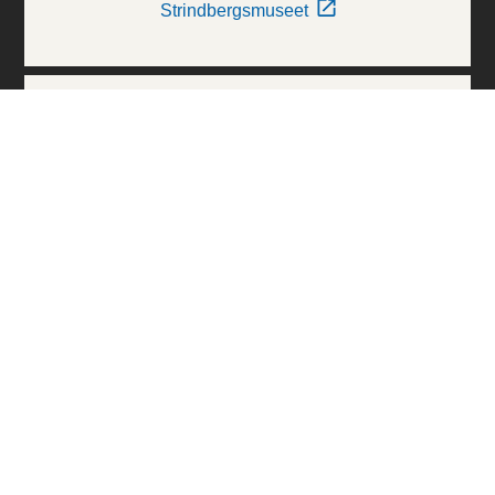
Strindbergsmuseet
Thielska Galleriet
Världskulturmuseerna