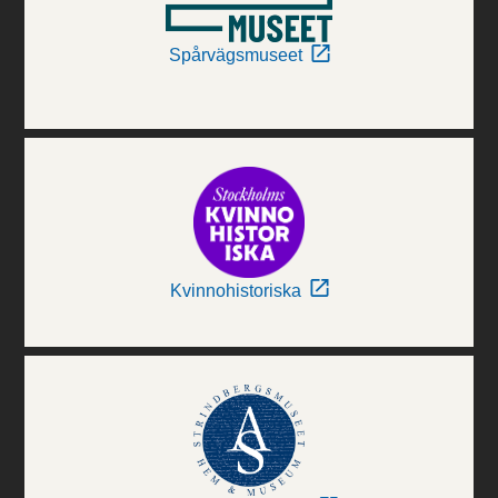
Spårvägsmuseet
Kvinnohistoriska