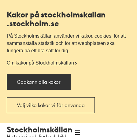
Kakor på stockholmskallan
.stockholm.se
På Stockholmskällan använder vi kakor, cookies, för att
sammanställa statistik och för att webbplatsen ska
fungera på ett bra sätt för dig.
Om kakor på Stockholmskällan
Godkänn alla kakor
Välj vilka kakor vi får använda
Till
Till
Stockholmskällan
navigationen
huvudinnehållet
Historia i ord, ljud och bild