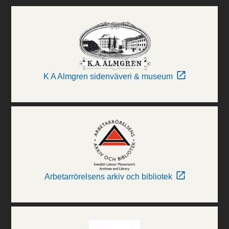
K A Almgren sidenväveri & museum
Arbetarrörelsens arkiv och bibliotek