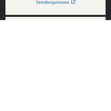
Strindbergsmuseet
Thielska Galleriet
Världskulturmuseerna