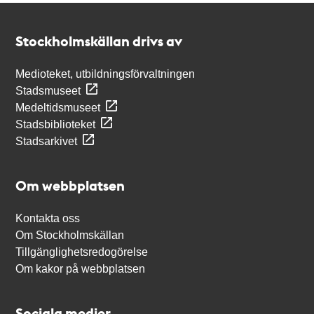
Kontakt
Stockholmskällan
Stockholmskällan drivs av
Medioteket, utbildningsförvaltningen
Stadsmuseet
Medeltidsmuseet
Stadsbiblioteket
Stadsarkivet
Om webbplatsen
Kontakta oss
Om Stockholmskällan
Tillgänglighetsredogörelse
Om kakor på webbplatsen
Sociala medier