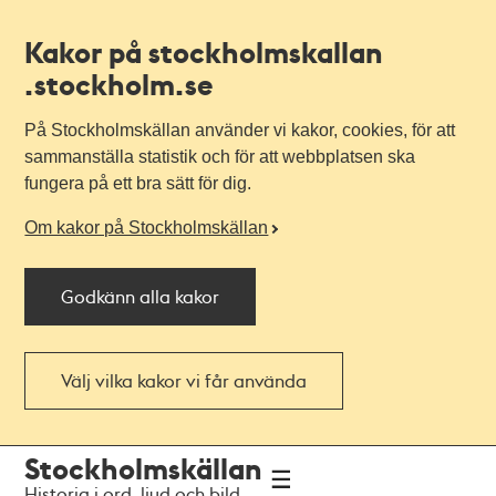
Kakor på stockholmskallan
.stockholm.se
På Stockholmskällan använder vi kakor, cookies, för att
sammanställa statistik och för att webbplatsen ska
fungera på ett bra sätt för dig.
Om kakor på Stockholmskällan
Godkänn alla kakor
Välj vilka kakor vi får använda
Till
Till
Stockholmskällan
navigationen
huvudinnehållet
Historia i ord, ljud och bild