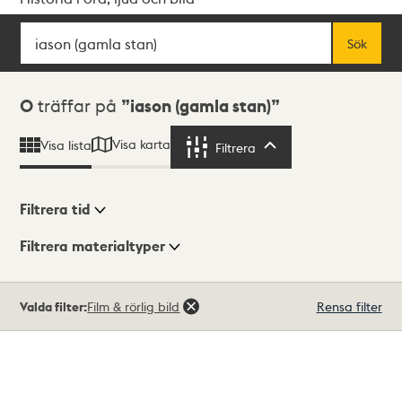
Sök
Fritextsök
Sök
Sökresultat
0
träffar på
iason (gamla stan)
Visa karta
Visa lista
Filtrera
Filtrera
Filtrera tid
Filtrera materialtyper
Visningsläge
Totalt
Valda filter:
Film & rörlig bild
Rensa filter
0
träffar
Lista
Karta