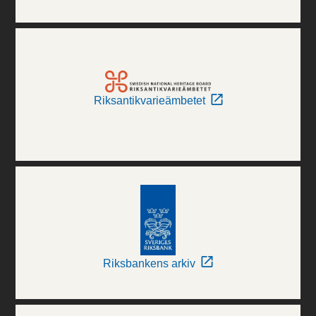
Riksantikvarieämbetet
Riksbankens arkiv