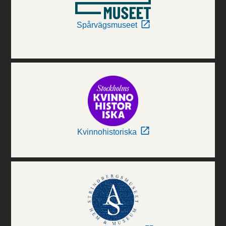
Spårvägsmuseet
Kvinnohistoriska