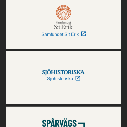
Samfundet S:t Erik
Sjöhistoriska