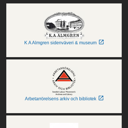
K A Almgren sidenväveri & museum
Arbetarrörelsens arkiv och bibliotek