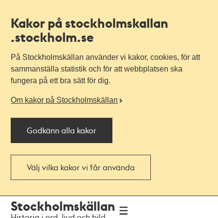
Kakor på stockholmskallan
.stockholm.se
På Stockholmskällan använder vi kakor, cookies, för att
sammanställa statistik och för att webbplatsen ska
fungera på ett bra sätt för dig.
Om kakor på Stockholmskällan
Godkänn alla kakor
Välj vilka kakor vi får använda
Till
Till
Stockholmskällan
navigationen
huvudinnehållet
Historia i ord, ljud och bild