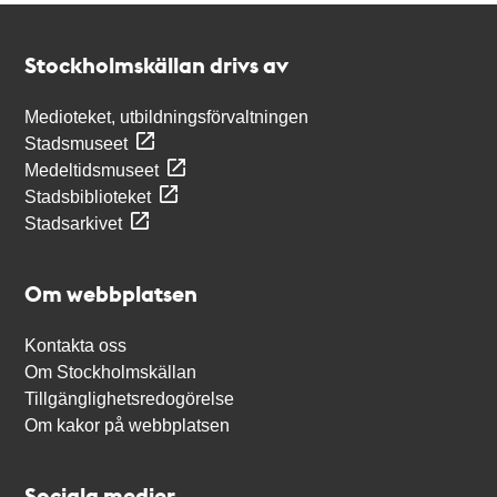
Kontakt
Stockholmskällan
Stockholmskällan drivs av
Medioteket, utbildningsförvaltningen
Stadsmuseet
Medeltidsmuseet
Stadsbiblioteket
Stadsarkivet
Om webbplatsen
Kontakta oss
Om Stockholmskällan
Tillgänglighetsredogörelse
Om kakor på webbplatsen
Sociala medier