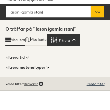
Sök
Fritextsök
Sök
Sökresultat
0
träffar på
iason (gamla stan)
Visa karta
Visa lista
Filtrera
Filtrera
Filtrera tid
Filtrera materialtyper
Visningsläge
Totalt
Valda filter:
Bildkonst
Rensa filter
0
träffar
Lista
Karta