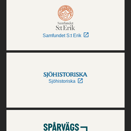
Samfundet S:t Erik
Sjöhistoriska