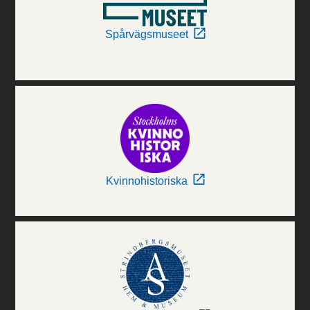
Spårvägsmuseet
Kvinnohistoriska