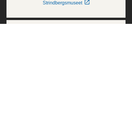
Strindbergsmuseet
Thielska Galleriet
Världskulturmuseerna