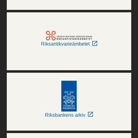
Riksantikvarieämbetet
Riksbankens arkiv