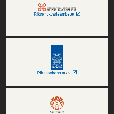
Riksantikvarieämbetet
Riksbankens arkiv