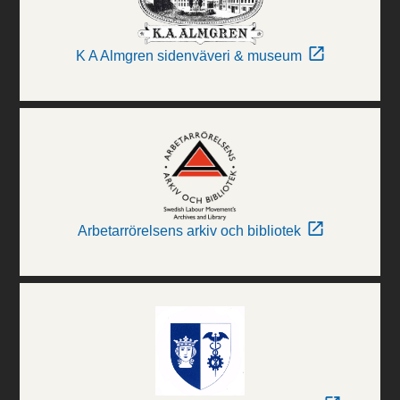
K A Almgren sidenväveri & museum
Arbetarrörelsens arkiv och bibliotek