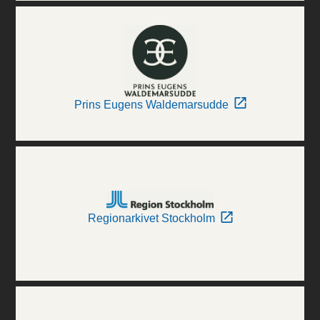
Prins Eugens Waldemarsudde
Regionarkivet Stockholm