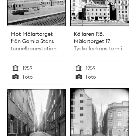
Mot Mälartorget
Källaren P.B.
från Gamla Stans
Mälartorget 17.
tunnelbanestation
Tyska kyrkans torn i
fonden
1959
1959
Tid
Tid
Foto
Foto
Typ
Typ