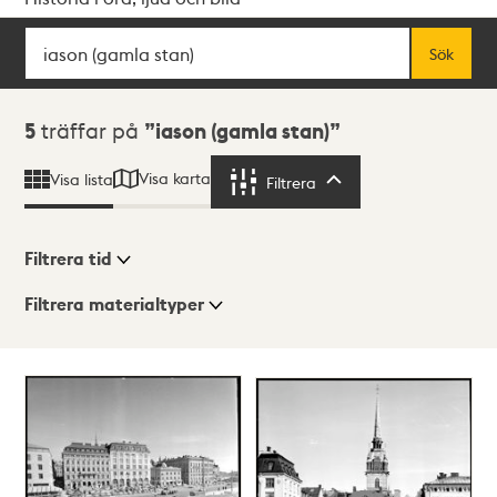
Sök
Fritextsök
Sök
Sökresultat
5
träffar på
iason (gamla stan)
Visa karta
Visa lista
Filtrera
Filtrera
Filtrera tid
Filtrera materialtyper
Visningsläge
Totalt
5
träffar
Lista
Karta