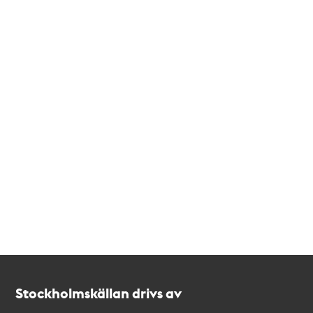
Kontakt
Stockholmskällan
Stockholmskällan drivs av