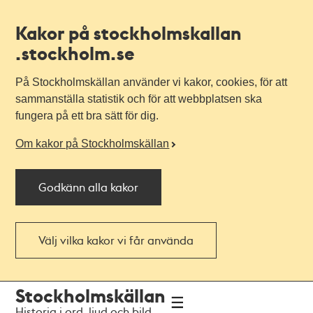
Kakor på stockholmskallan
.stockholm.se
På Stockholmskällan använder vi kakor, cookies, för att
sammanställa statistik och för att webbplatsen ska
fungera på ett bra sätt för dig.
Om kakor på Stockholmskällan
Godkänn alla kakor
Välj vilka kakor vi får använda
Till
Till
Stockholmskällan
navigationen
huvudinnehållet
Historia i ord, ljud och bild