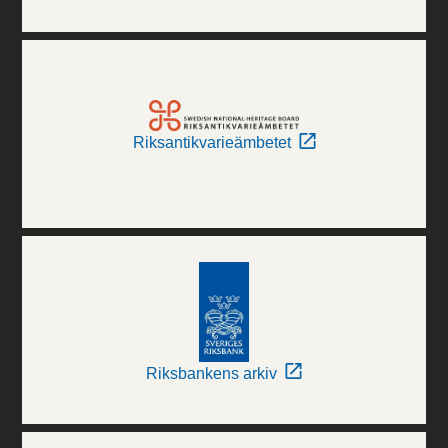
Riksantikvarieämbetet
Riksbankens arkiv