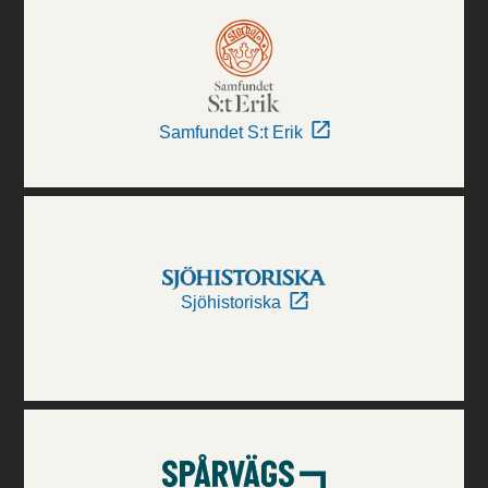
Samfundet S:t Erik
Sjöhistoriska