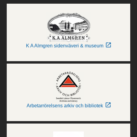
K A Almgren sidenväveri & museum
Arbetarrörelsens arkiv och bibliotek