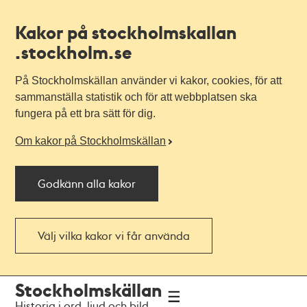
Kakor på stockholmskallan
.stockholm.se
På Stockholmskällan använder vi kakor, cookies, för att
sammanställa statistik och för att webbplatsen ska
fungera på ett bra sätt för dig.
Om kakor på Stockholmskällan
Godkänn alla kakor
Välj vilka kakor vi får använda
Till
Till
Stockholmskällan
navigationen
huvudinnehållet
Historia i ord, ljud och bild