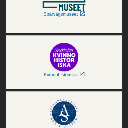
Spårvägsmuseet
Kvinnohistoriska