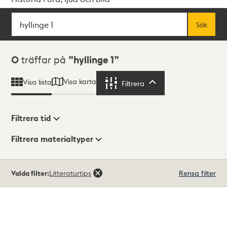
Sök
Fritextsök
Sök
Sökresultat
0
träffar på
hyllinge 1
Visa karta
Visa lista
Filtrera
Filtrera
Filtrera tid
Filtrera materialtyper
Visningsläge
Totalt
Valda filter:
Litteraturtips
Rensa filter
0
träffar
Lista
Karta