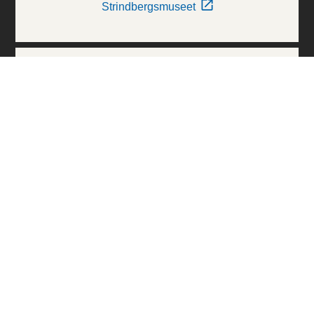
Strindbergsmuseet
Thielska Galleriet
Världskulturmuseerna