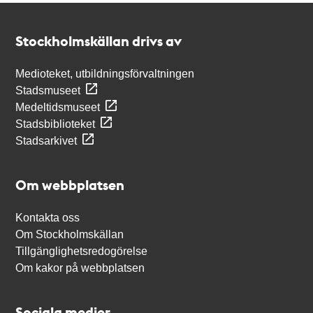
Kontakt
Stockholmskällan
Stockholmskällan drivs av
Medioteket, utbildningsförvaltningen
Stadsmuseet
Medeltidsmuseet
Stadsbiblioteket
Stadsarkivet
Om webbplatsen
Kontakta oss
Om Stockholmskällan
Tillgänglighetsredogörelse
Om kakor på webbplatsen
Sociala medier