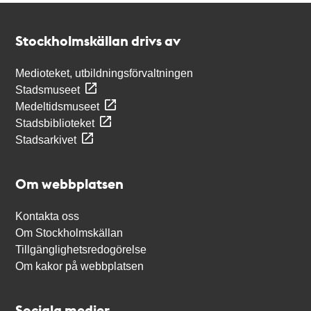
Kontakt
Stockholmskällan
Stockholmskällan drivs av
Medioteket, utbildningsförvaltningen
Stadsmuseet
Medeltidsmuseet
Stadsbiblioteket
Stadsarkivet
Om webbplatsen
Kontakta oss
Om Stockholmskällan
Tillgänglighetsredogörelse
Om kakor på webbplatsen
Sociala medier