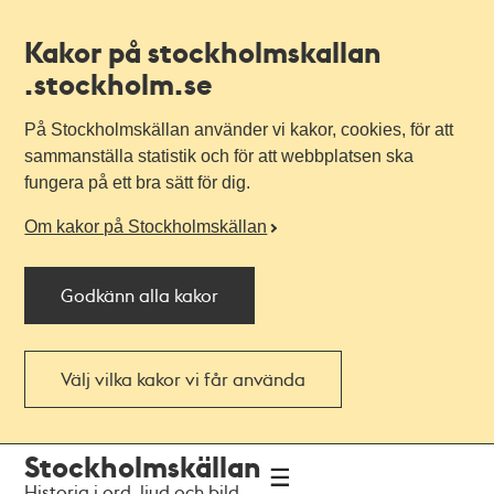
Kakor på stockholmskallan
.stockholm.se
På Stockholmskällan använder vi kakor, cookies, för att
sammanställa statistik och för att webbplatsen ska
fungera på ett bra sätt för dig.
Om kakor på Stockholmskällan
Godkänn alla kakor
Välj vilka kakor vi får använda
Till
Till
Stockholmskällan
navigationen
huvudinnehållet
Historia i ord, ljud och bild