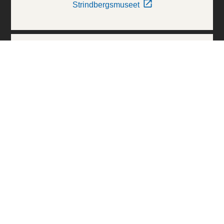
Strindbergsmuseet
Thielska Galleriet
Världskulturmuseerna