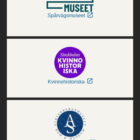
Spårvägsmuseet
Kvinnohistoriska