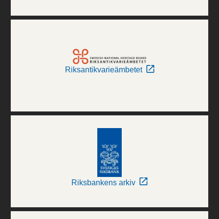
Riksantikvarieämbetet
Riksbankens arkiv