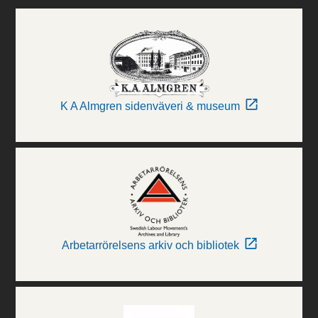
K A Almgren sidenväveri & museum
Arbetarrörelsens arkiv och bibliotek