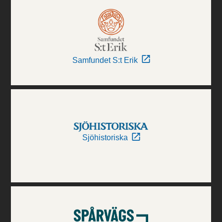
Samfundet S:t Erik
Sjöhistoriska