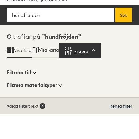
Sök
Fritextsök
Sök
Sökresultat
0
träffar på
hundfröjden
Visa karta
Visa lista
Filtrera
Filtrera
Filtrera tid
Filtrera materialtyper
Visningsläge
Totalt
Valda filter:
Text
Rensa filter
0
träffar
Lista
Karta