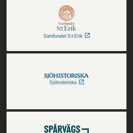
Samfundet S:t Erik
Sjöhistoriska