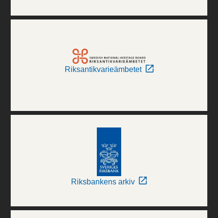
Riksantikvarieämbetet
Riksbankens arkiv