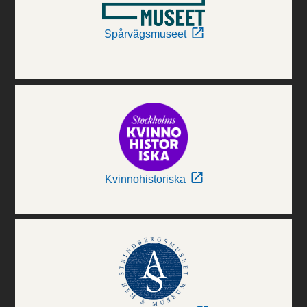
Spårvägsmuseet
Kvinnohistoriska