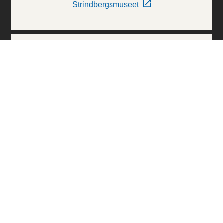
Strindbergsmuseet
Thielska Galleriet
Världskulturmuseerna