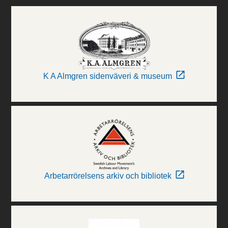
K A Almgren sidenväveri & museum
Arbetarrörelsens arkiv och bibliotek