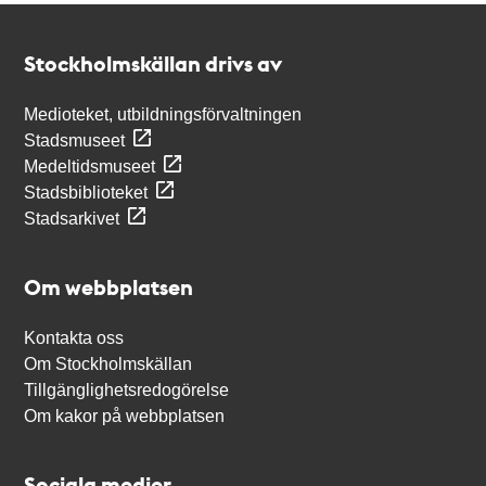
Kontakt
Stockholmskällan
Stockholmskällan drivs av
Medioteket, utbildningsförvaltningen
Stadsmuseet
Medeltidsmuseet
Stadsbiblioteket
Stadsarkivet
Om webbplatsen
Kontakta oss
Om Stockholmskällan
Tillgänglighetsredogörelse
Om kakor på webbplatsen
Sociala medier