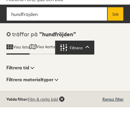
Sök
Fritextsök
Sök
Sökresultat
0
träffar på
hundfröjden
Visa karta
Visa lista
Filtrera
Filtrera
Filtrera tid
Filtrera materialtyper
Visningsläge
Totalt
Valda filter:
Film & rörlig bild
Rensa filter
0
träffar
Lista
Karta