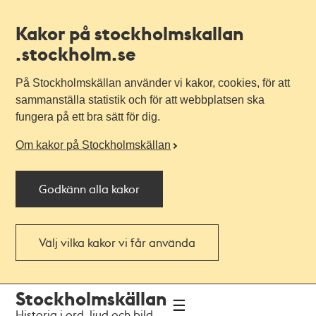
Kakor på stockholmskallan
.stockholm.se
På Stockholmskällan använder vi kakor, cookies, för att
sammanställa statistik och för att webbplatsen ska
fungera på ett bra sätt för dig.
Om kakor på Stockholmskällan
Godkänn alla kakor
Välj vilka kakor vi får använda
Till
Till
Stockholmskällan
navigationen
huvudinnehållet
Historia i ord, ljud och bild