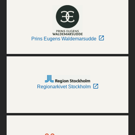
Prins Eugens Waldemarsudde
Regionarkivet Stockholm