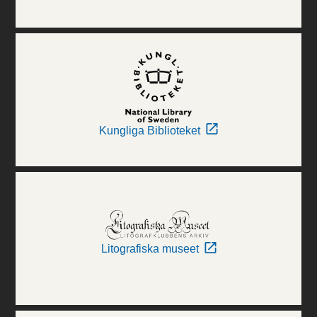
Kungliga Biblioteket
Litografiska museet