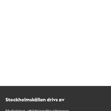
Kontakt
Stockholmskällan
Stockholmskällan drivs av