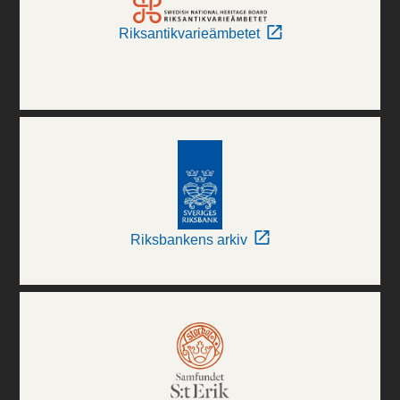
Riksantikvarieämbetet
Riksbankens arkiv