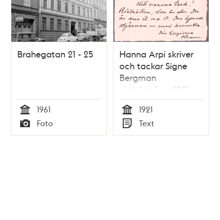
Brahegatan 21 - 25
Hanna Arpi skriver
och tackar Signe
Bergman
rösträttsåret 1921
1961
1921
Tid
Tid
Foto
Text
Typ
Typ