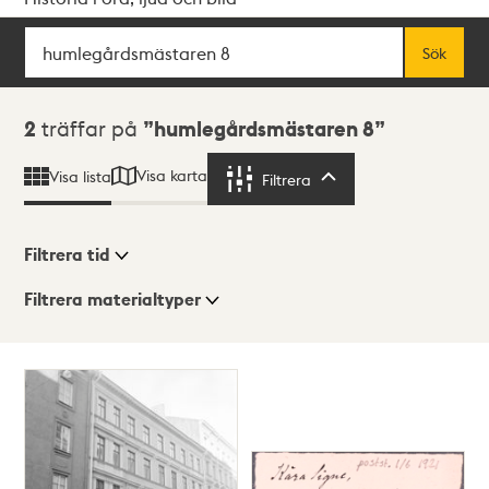
Sök
Fritextsök
Sök
Sökresultat
2
träffar på
humlegårdsmästaren 8
Visa karta
Visa lista
Filtrera
Filtrera
Filtrera tid
Filtrera materialtyper
Visningsläge
Totalt
2
träffar
Lista
Karta