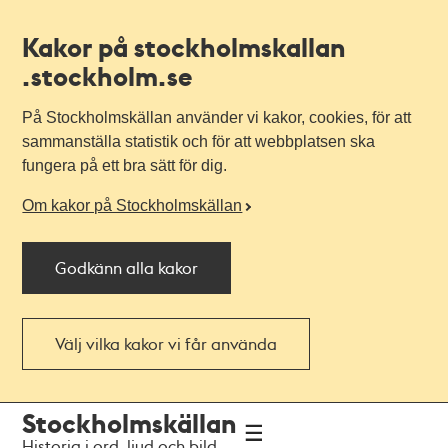
Kakor på stockholmskallan
.stockholm.se
På Stockholmskällan använder vi kakor, cookies, för att
sammanställa statistik och för att webbplatsen ska
fungera på ett bra sätt för dig.
Om kakor på Stockholmskällan
Godkänn alla kakor
Välj vilka kakor vi får använda
Till
Till
Stockholmskällan
navigationen
huvudinnehållet
Historia i ord, ljud och bild