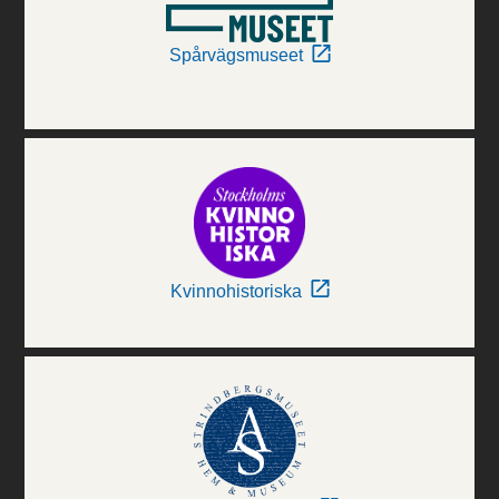
Spårvägsmuseet
Kvinnohistoriska