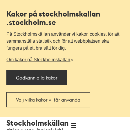
Kakor på stockholmskallan
.stockholm.se
På Stockholmskällan använder vi kakor, cookies, för att
sammanställa statistik och för att webbplatsen ska
fungera på ett bra sätt för dig.
Om kakor på Stockholmskällan
Godkänn alla kakor
Välj vilka kakor vi får använda
Till
Till
Stockholmskällan
navigationen
huvudinnehållet
Historia i ord, ljud och bild