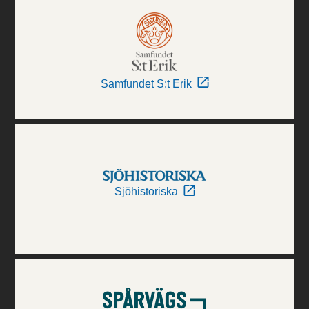
Samfundet S:t Erik
Sjöhistoriska