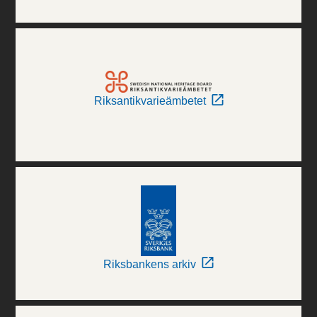
Riksantikvarieämbetet
Riksbankens arkiv