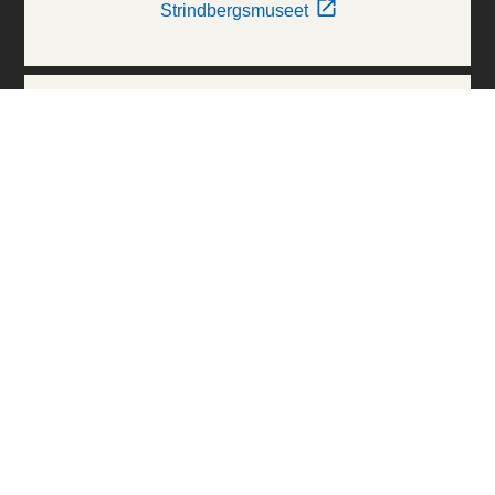
Strindbergsmuseet
Thielska Galleriet
Världskulturmuseerna