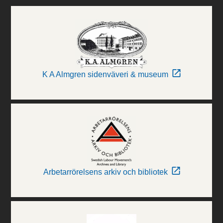
K A Almgren sidenväveri & museum
Arbetarrörelsens arkiv och bibliotek