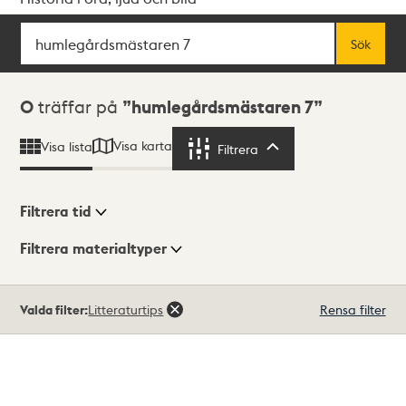
Sök
Fritextsök
Sök
Sökresultat
0
träffar på
humlegårdsmästaren 7
Visa karta
Visa lista
Filtrera
Filtrera
Filtrera tid
Filtrera materialtyper
Visningsläge
Totalt
Valda filter:
Litteraturtips
Rensa filter
0
träffar
Lista
Karta