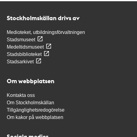
Kontakt
Stockholmskällan
Stockholmskällan drivs av
Medioteket, utbildningsförvaltningen
Stadsmuseet
Medeltidsmuseet
Stadsbiblioteket
Stadsarkivet
Om webbplatsen
Kontakta oss
Om Stockholmskällan
Tillgänglighetsredogörelse
Om kakor på webbplatsen
Sociala medier