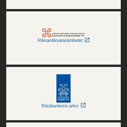
Riksantikvarieämbetet
Riksbankens arkiv