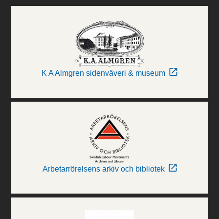
K A Almgren sidenväveri & museum
Arbetarrörelsens arkiv och bibliotek