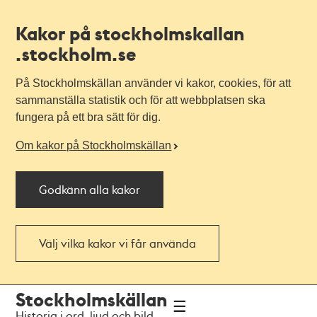
Kakor på stockholmskallan
.stockholm.se
På Stockholmskällan använder vi kakor, cookies, för att
sammanställa statistik och för att webbplatsen ska
fungera på ett bra sätt för dig.
Om kakor på Stockholmskällan
Godkänn alla kakor
Välj vilka kakor vi får använda
Till
Till
Stockholmskällan
navigationen
huvudinnehållet
Historia i ord, ljud och bild