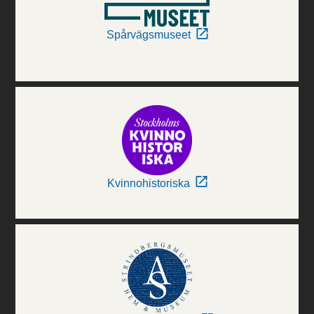
Spårvägsmuseet
Kvinnohistoriska