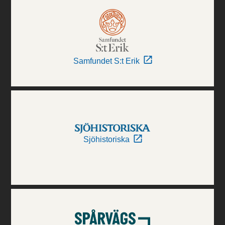
Samfundet S:t Erik
Sjöhistoriska