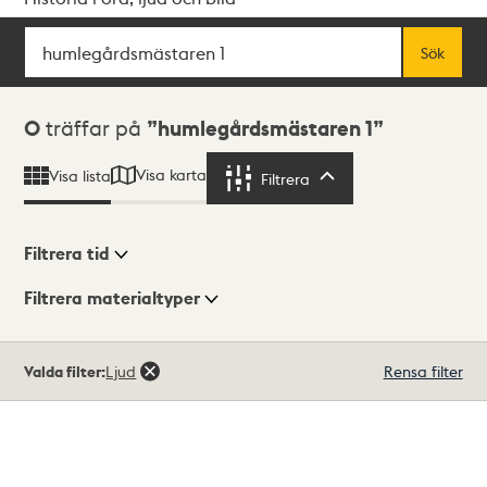
Sök
Fritextsök
Sök
Sökresultat
0
träffar på
humlegårdsmästaren 1
Visa karta
Visa lista
Filtrera
Filtrera
Filtrera tid
Filtrera materialtyper
Visningsläge
Totalt
Valda filter:
Ljud
Rensa filter
0
träffar
Lista
Karta