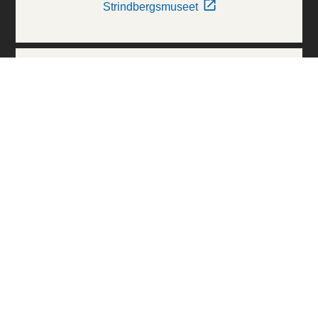
Strindbergsmuseet
Thielska Galleriet
Världskulturmuseerna