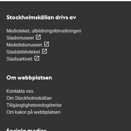
Kontakt
Stockholmskällan
Stockholmskällan drivs av
Medioteket, utbildningsförvaltningen
Stadsmuseet
Medeltidsmuseet
Stadsbiblioteket
Stadsarkivet
Om webbplatsen
Kontakta oss
Om Stockholmskällan
Tillgänglighetsredogörelse
Om kakor på webbplatsen
Sociala medier