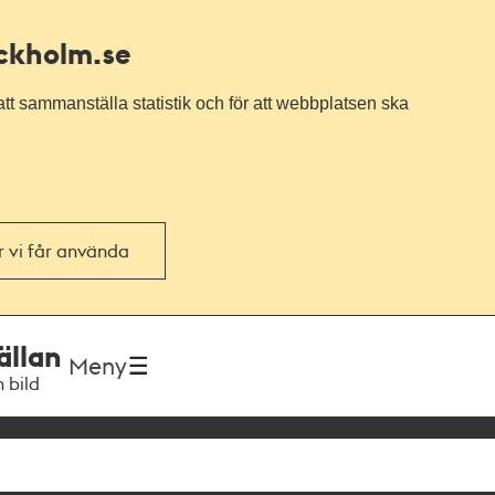
ockholm.se
tt sammanställa statistik och för att webbplatsen ska
or vi får använda
ällan
Meny
h bild