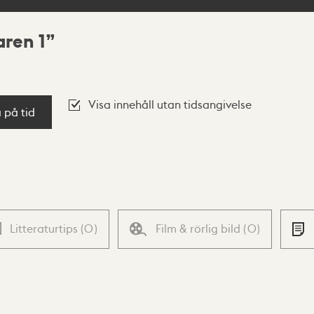
ren 1
Visa innehåll utan tidsangivelse
a på tid
Litteraturtips
(
0
)
Film & rörlig bild
(
0
)