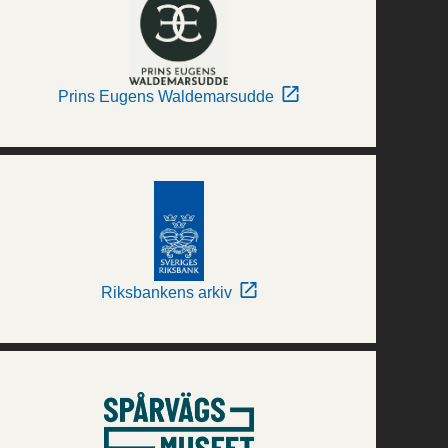
Prins Eugens Waldemarsudde
Riksbankens arkiv