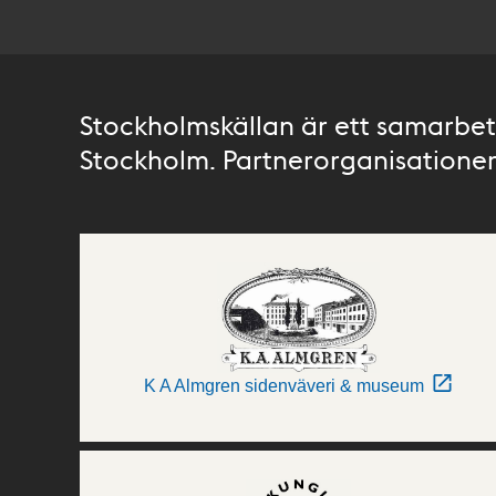
Stockholmskällan är ett samarbete
Stockholm. Partnerorganisationer 
K A Almgren sidenväveri & museum