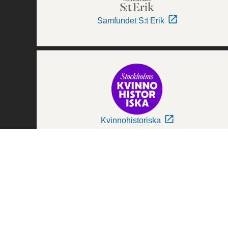
Samfundet S:t Erik
Kvinnohistoriska
Världskulturmuseerna