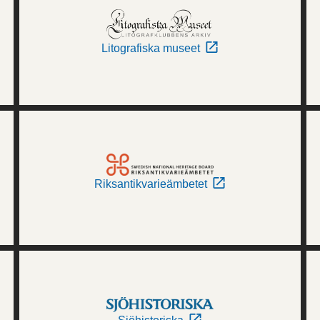
Litografiska museet
Riksantikvarieämbetet