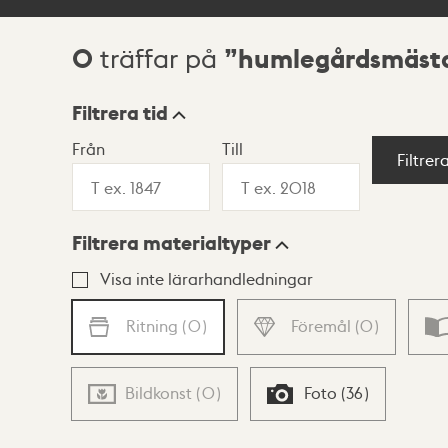
0
humlegårdsmästa
träffar på
Sökresultat
Filtrera tid
Från
Till
Visningsläge
Filtrer
Filtrera materialtyper
Lista
Karta
Visa inte lärarhandledningar
Ritning
(
0
)
Föremål
(
0
)
Bildkonst
(
0
)
Foto
(
36
)