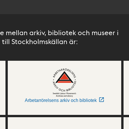
 mellan arkiv, bibliotek och museer i
till Stockholmskällan är:
Arbetarrörelsens arkiv och bibliotek