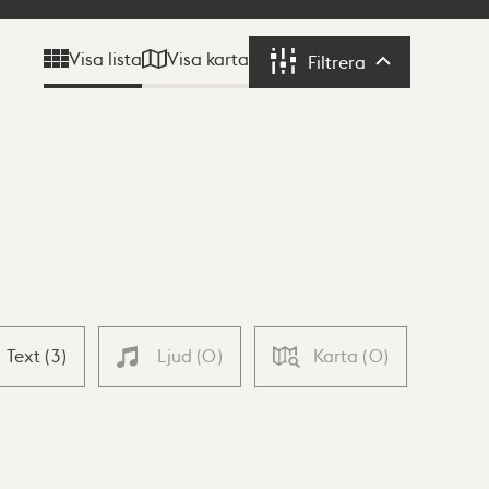
Visa karta
Visa lista
Filtrera
Filtrera
Text
(
3
)
Ljud
(
0
)
Karta
(
0
)