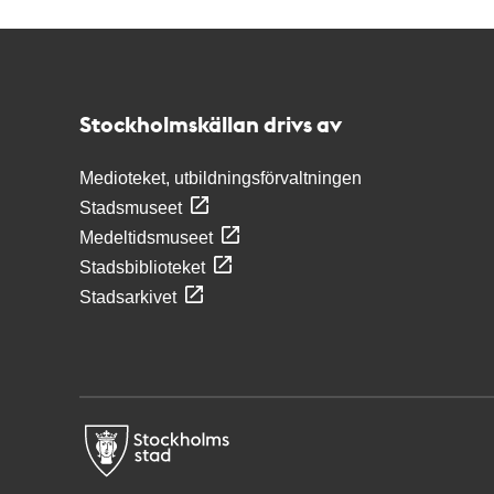
Kontakt
Stockholmskällan
Stockholmskällan drivs av
Medioteket, utbildningsförvaltningen
Stadsmuseet
Medeltidsmuseet
Stadsbiblioteket
Stadsarkivet