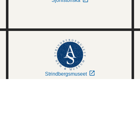
Sjöhistoriska
Strindbergsmuseet