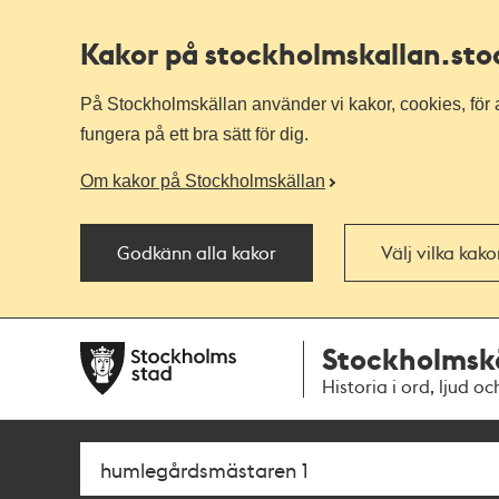
Kakor på stockholmskallan
.st
På Stockholmskällan använder vi kakor, cookies, för a
fungera på ett bra sätt för dig.
Om kakor på Stockholmskällan
Godkänn alla kakor
Välj vilka kak
Till
Till
Stockholmsk
navigationen
huvudinnehållet
Historia i ord, ljud oc
Sök
Fritextsök