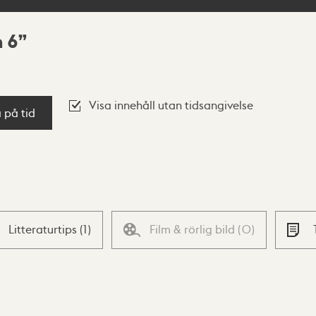
 6
Visa innehåll utan tidsangivelse
a på tid
Litteraturtips
(
1
)
Film & rörlig bild
(
0
)