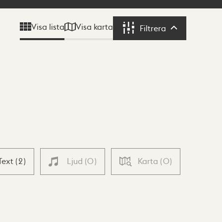
Visa karta
Visa lista
Filtrera
Filtrera
Text
(
2
)
Ljud
(
0
)
Karta
(
0
)