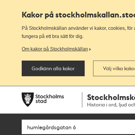
Kakor på stockholmskallan
.st
På Stockholmskällan använder vi kakor, cookies, för a
fungera på ett bra sätt för dig.
Om kakor på Stockholmskällan
Godkänn alla kakor
Välj vilka kak
Till
Till
Stockholmsk
navigationen
huvudinnehållet
Historia i ord, ljud oc
Sök
Fritextsök