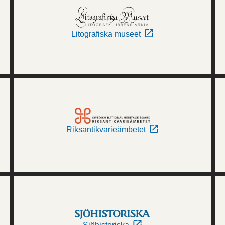
Litografiska museet
Riksantikvarieämbetet