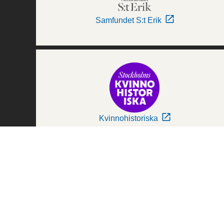
Samfundet S:t Erik
Kvinnohistoriska
Världskulturmuseerna