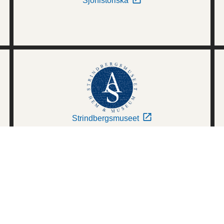
Sjöhistoriska
Strindbergsmuseet