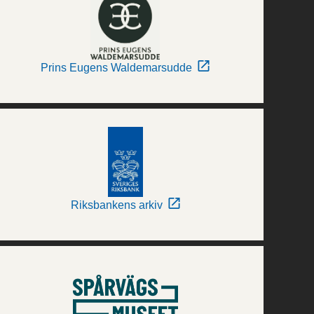
Prins Eugens Waldemarsudde
Riksbankens arkiv