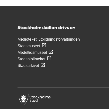
Kontakt
Stockholmskällan
Stockholmskällan drivs av
Medioteket, utbildningsförvaltningen
Stadsmuseet
Medeltidsmuseet
Stadsbiblioteket
Stadsarkivet