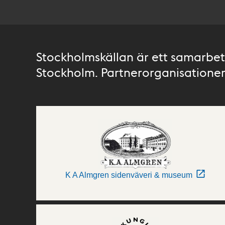
Stockholmskällan är ett samarbete
Stockholm. Partnerorganisationer 
K A Almgren sidenväveri & museum