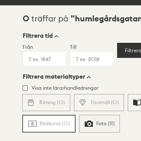
0
humlegårdsgatan
träffar på
Sökresultat
Filtrera tid
Från
Till
Visningsläge
Filtrer
Filtrera materialtyper
Lista
Karta
Visa inte lärarhandledningar
Ritning
(
0
)
Föremål
(
0
)
Bildkonst
(
0
)
Foto
(
11
)