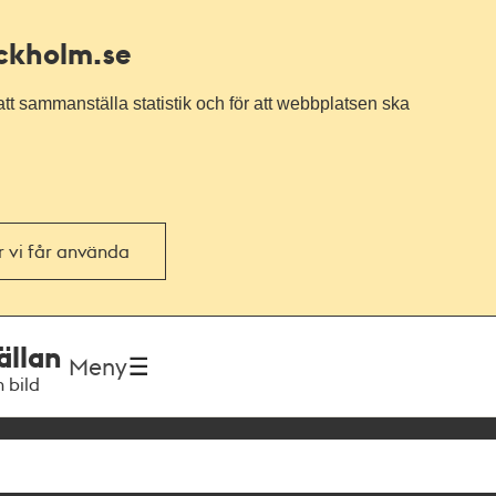
ockholm.se
tt sammanställa statistik och för att webbplatsen ska
or vi får använda
ällan
Meny
h bild