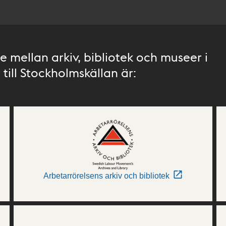
 mellan arkiv, bibliotek och museer i
till Stockholmskällan är:
Arbetarrörelsens arkiv och bibliotek