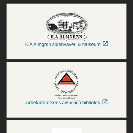
K A Almgren sidenväveri & museum
Arbetarrörelsens arkiv och bibliotek