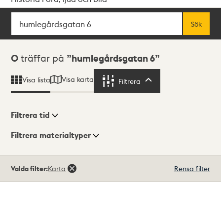
Sök
Fritextsök
Sök
Sökresultat
0
träffar på
humlegårdsgatan 6
Visa karta
Visa lista
Filtrera
Filtrera
Filtrera tid
Filtrera materialtyper
Visningsläge
Totalt
Valda filter:
Karta
Rensa filter
0
träffar
Lista
Karta