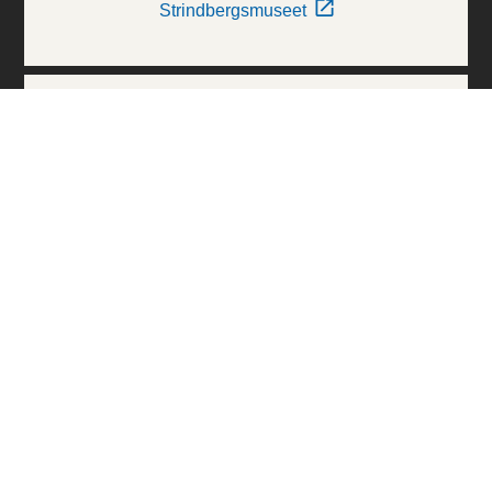
Strindbergsmuseet
Thielska Galleriet
Världskulturmuseerna