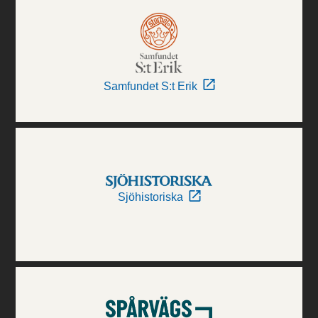
Samfundet S:t Erik
Sjöhistoriska