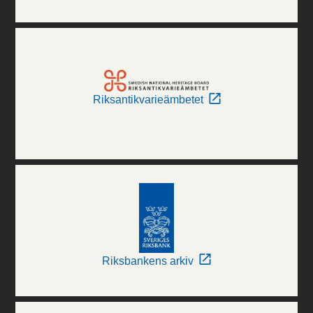
Riksantikvarieämbetet
Riksbankens arkiv