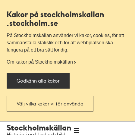
Kakor på stockholmskallan
.stockholm.se
På Stockholmskällan använder vi kakor, cookies, för att
sammanställa statistik och för att webbplatsen ska
fungera på ett bra sätt för dig.
Om kakor på Stockholmskällan
Godkänn alla kakor
Välj vilka kakor vi får använda
Till
Till
Stockholmskällan
navigationen
huvudinnehållet
Historia i ord, ljud och bild