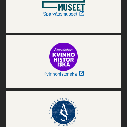
Spårvägsmuseet
Kvinnohistoriska