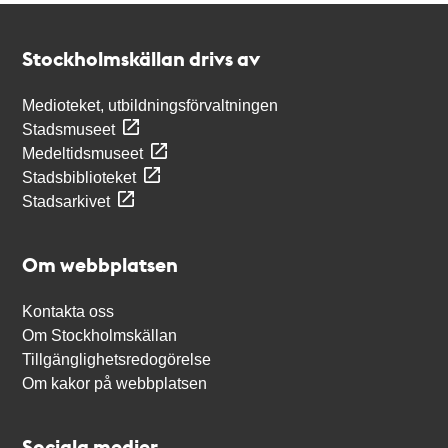
Kontakt
Stockholmskällan
Stockholmskällan drivs av
Medioteket, utbildningsförvaltningen
Stadsmuseet
Medeltidsmuseet
Stadsbiblioteket
Stadsarkivet
Om webbplatsen
Kontakta oss
Om Stockholmskällan
Tillgänglighetsredogörelse
Om kakor på webbplatsen
Sociala medier