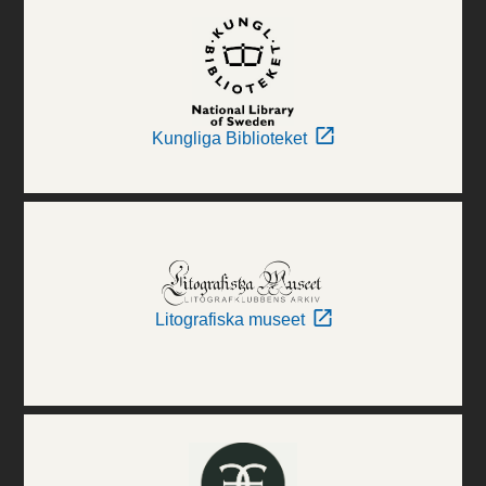
Kungliga Biblioteket
Litografiska museet