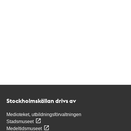
Kontakt
Stockholmskällan
Stockholmskällan drivs av
Medioteket, utbildningsförvaltningen
Stadsmuseet
Medeltidsmuseet