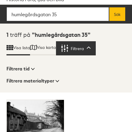
Sök
Fritextsök
Sök
Sökresultat
1
träff på
humlegårdsgatan 35
Visa karta
Visa lista
Filtrera
Filtrera
Filtrera tid
Filtrera materialtyper
Visningsläge
Totalt
1
träffar
Lista
Karta