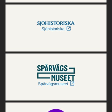
Sjöhistoriska
Spårvägsmuseet