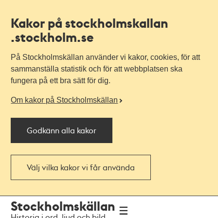
Kakor på stockholmskallan
.stockholm.se
På Stockholmskällan använder vi kakor, cookies, för att
sammanställa statistik och för att webbplatsen ska
fungera på ett bra sätt för dig.
Om kakor på Stockholmskällan
Godkänn alla kakor
Välj vilka kakor vi får använda
Till
Till
Stockholmskällan
navigationen
huvudinnehållet
Historia i ord, ljud och bild