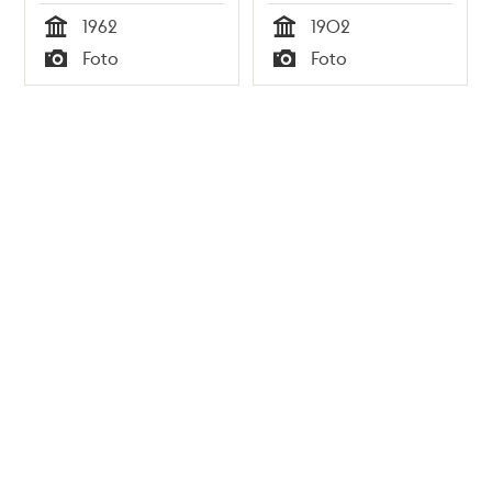
bakgrunden
1962
1902
kvarteret
Tid
Tid
Foto
Foto
Repslagaren
Typ
Typ