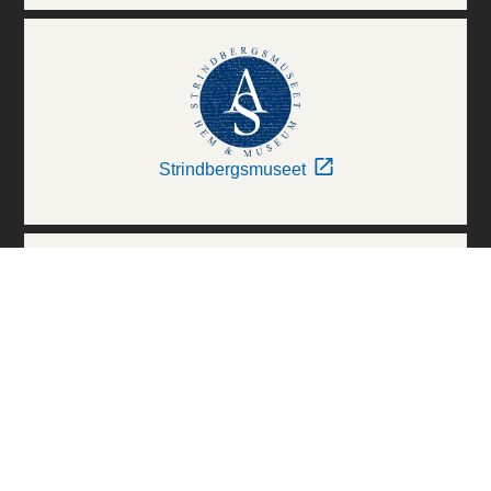
Strindbergsmuseet
Thielska Galleriet