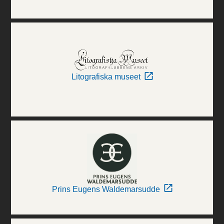
Litografiska museet
Prins Eugens Waldemarsudde