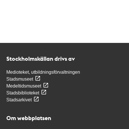
Kontakt
Stockholmskällan
Stockholmskällan drivs av
Medioteket, utbildningsförvaltningen
Stadsmuseet
Medeltidsmuseet
Stadsbiblioteket
Stadsarkivet
Om webbplatsen