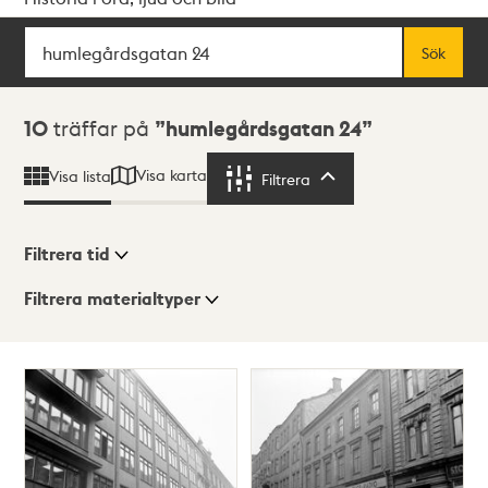
Sök
Fritextsök
Sök
Sökresultat
10
träffar på
humlegårdsgatan 24
Visa karta
Visa lista
Filtrera
Filtrera
Filtrera tid
Filtrera materialtyper
Visningsläge
Totalt
10
träffar
Lista
Karta