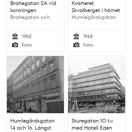
Brahegatan 2A vid
Kvarteret
korsningen
Skvalberget i hörnet
Brahegatan och
Humlegårdsgatan
Humlegårdsgatan
och Brahegatan
1962
1962
Tid
Tid
Foto
Foto
Typ
Typ
Humlegårdsgatan
Sturegatan 10 t.v.
14 och 16. Längst
med Hotell Eden