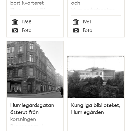
bort kvarteret
och
Skvalberget 24
Humlegårdsgatan
24 t.h.
1962
1961
Tid
Tid
Foto
Foto
Typ
Typ
Humlegårdsgatan
Kungliga biblioteket,
österut från
Humlegården
korsningen
Brahegatan. I