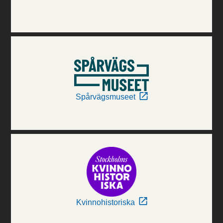
Spårvägsmuseet
Kvinnohistoriska