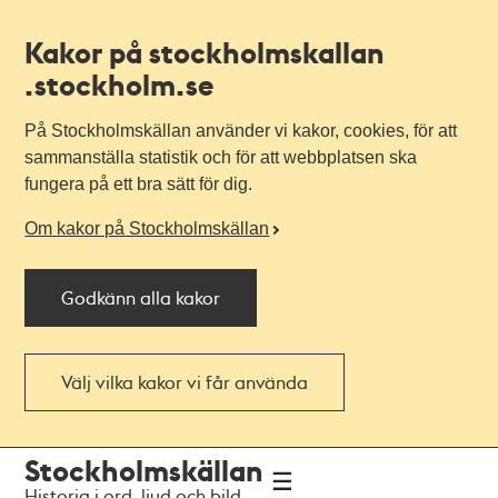
Kakor på stockholmskallan
.stockholm.se
På Stockholmskällan använder vi kakor, cookies, för att
sammanställa statistik och för att webbplatsen ska
fungera på ett bra sätt för dig.
Om kakor på Stockholmskällan
Godkänn alla kakor
Välj vilka kakor vi får använda
Till
Till
Stockholmskällan
navigationen
huvudinnehållet
Historia i ord, ljud och bild