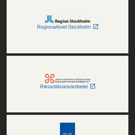
Regionarkivet Stockholm
Riksantikvarieämbetet