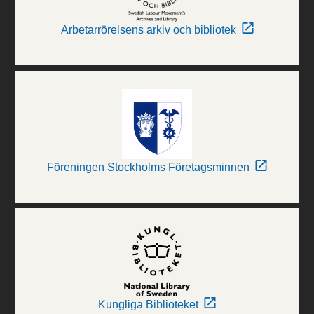
Arbetarrörelsens arkiv och bibliotek
Föreningen Stockholms Företagsminnen
Kungliga Biblioteket