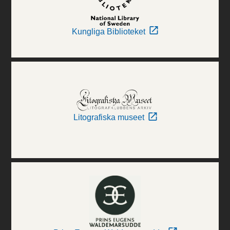
Kungliga Biblioteket
Litografiska museet