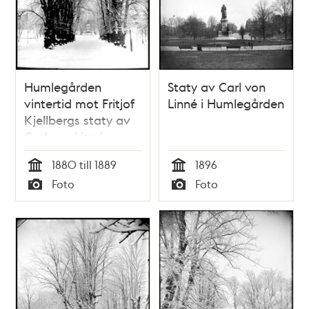
Humlegården
Staty av Carl von
vintertid mot Fritjof
Linné i Humlegården
Kjellbergs staty av
Carl von Linné
1880 till 1889
1896
Tid
Tid
Foto
Foto
Typ
Typ