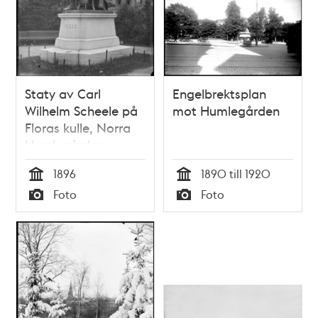
Staty av Carl
Engelbrektsplan
Wilhelm Scheele på
mot Humlegården
Floras kulle, Norra
Humlegården
1896
1890 till 1920
Tid
Tid
Foto
Foto
Typ
Typ