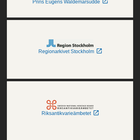
Prins Eugens Waldemarsudde
Regionarkivet Stockholm
Riksantikvarieämbetet