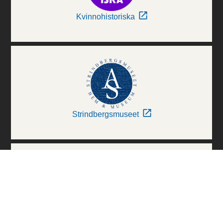
Kvinnohistoriska
Strindbergsmuseet
Thielska Galleriet