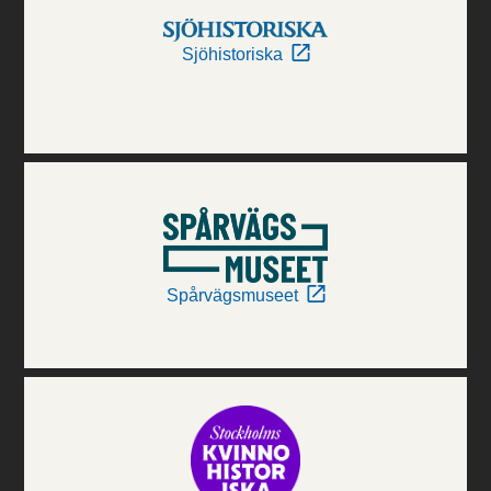
Sjöhistoriska
Spårvägsmuseet