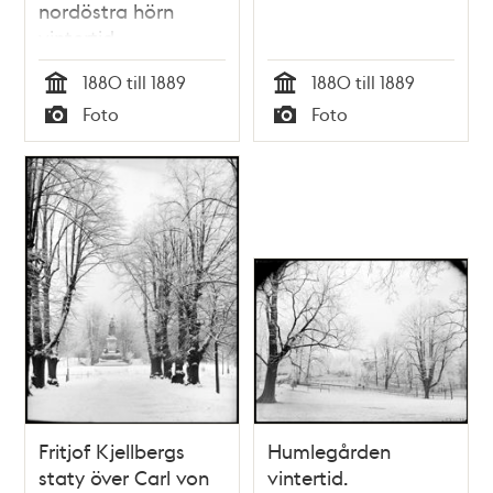
nordöstra hörn
vintertid
1880 till 1889
1880 till 1889
Tid
Tid
Foto
Foto
Typ
Typ
Fritjof Kjellbergs
Humlegården
staty över Carl von
vintertid.