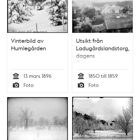
Vinterbild av
Utsikt från
Humlegården
Ladugårdslandstorg,
dagens
Östermalmstorg,
ned mot
13 mars 1896
1850 till 1859
Johannesbergen
Tid
Tid
Foto
Foto
och Humlegården
Typ
Typ