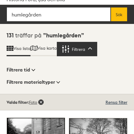
Sök
Fritextsök
Sök
Sökresultat
131
träffar på
humlegården
Visa karta
Visa lista
Filtrera
Filtrera
Filtrera tid
Filtrera materialtyper
Visningsläge
Totalt
Valda filter:
Foto
Rensa filter
131
träffar
Lista
Karta