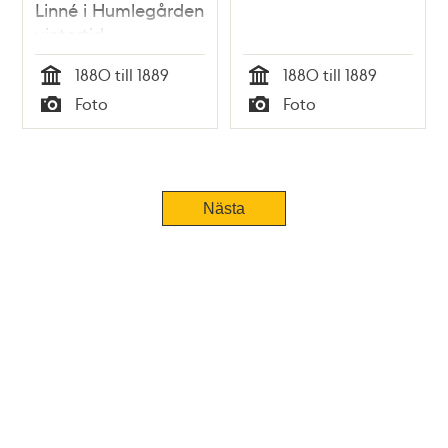
Linné i Humlegården
vintertid
1880 till 1889
1880 till 1889
Tid
Tid
Foto
Foto
Typ
Typ
Nästa