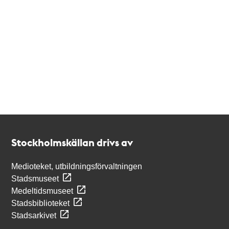
Kontakt
Stockholmskällan
Stockholmskällan drivs av
Medioteket, utbildningsförvaltningen
Stadsmuseet
Medeltidsmuseet
Stadsbiblioteket
Stadsarkivet