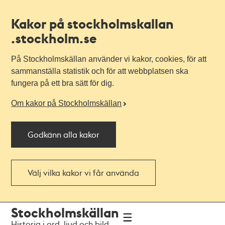
Kakor på stockholmskallan
.stockholm.se
På Stockholmskällan använder vi kakor, cookies, för att
sammanställa statistik och för att webbplatsen ska
fungera på ett bra sätt för dig.
Om kakor på Stockholmskällan
Godkänn alla kakor
Välj vilka kakor vi får använda
Till
Till
Stockholmskällan
navigationen
huvudinnehållet
Historia i ord, ljud och bild