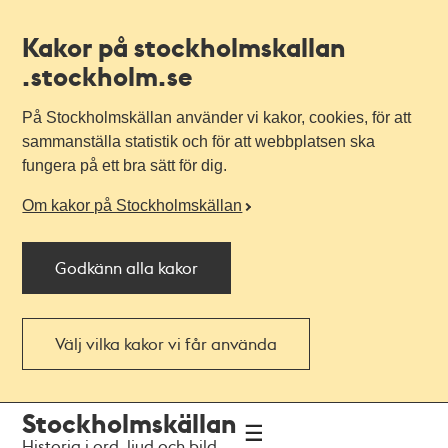
Kakor på stockholmskallan
.stockholm.se
På Stockholmskällan använder vi kakor, cookies, för att
sammanställa statistik och för att webbplatsen ska
fungera på ett bra sätt för dig.
Om kakor på Stockholmskällan
Godkänn alla kakor
Välj vilka kakor vi får använda
Till
Till
Stockholmskällan
navigationen
huvudinnehållet
Historia i ord, ljud och bild