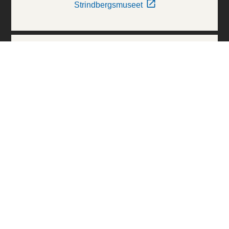
Strindbergsmuseet
Thielska Galleriet
Världskulturmuseerna