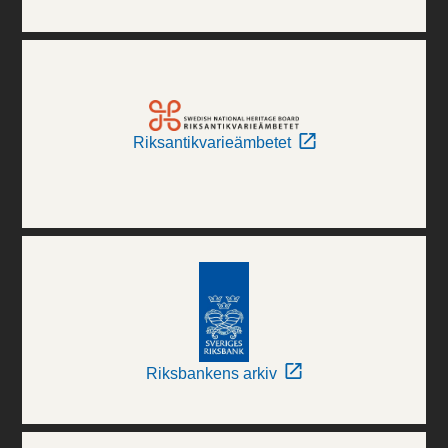
Riksantikvarieämbetet
Riksbankens arkiv