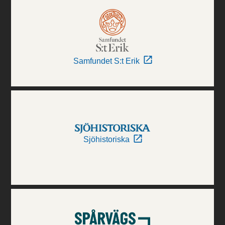
Samfundet S:t Erik
Sjöhistoriska