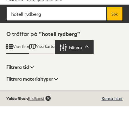
Sök
Fritextsök
Sök
Sökresultat
0
träffar på
hotell rydberg
Visa karta
Visa lista
Filtrera
Filtrera
Filtrera tid
Filtrera materialtyper
Visningsläge
Totalt
Valda filter:
Bildkonst
Rensa filter
0
träffar
Lista
Karta