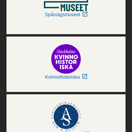
Spårvägsmuseet
Kvinnohistoriska