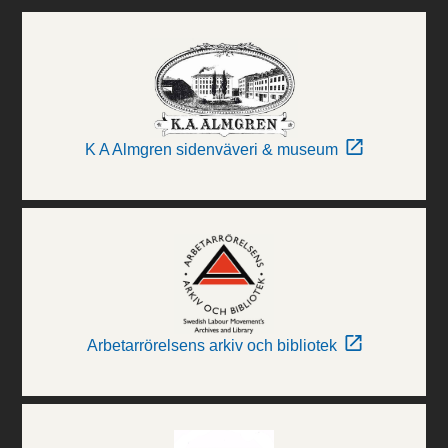
K A Almgren sidenväveri & museum
Arbetarrörelsens arkiv och bibliotek