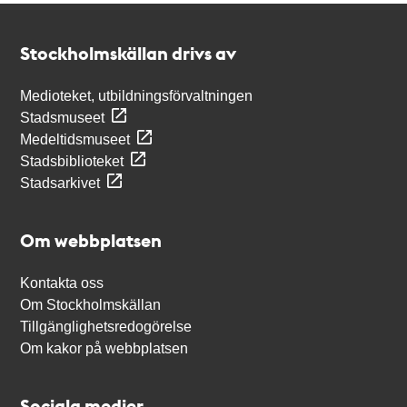
Kontakt
Stockholmskällan
Stockholmskällan drivs av
Medioteket, utbildningsförvaltningen
Stadsmuseet
Medeltidsmuseet
Stadsbiblioteket
Stadsarkivet
Om webbplatsen
Kontakta oss
Om Stockholmskällan
Tillgänglighetsredogörelse
Om kakor på webbplatsen
Sociala medier