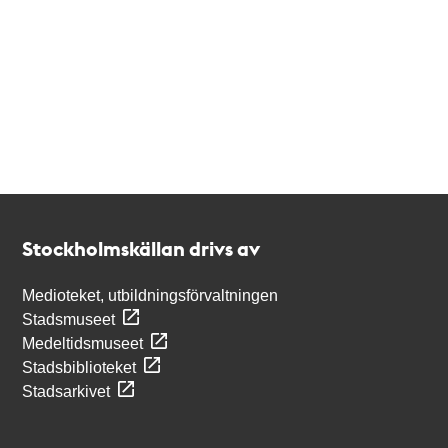
Kontakt
Stockholmskällan
Stockholmskällan drivs av
Medioteket, utbildningsförvaltningen
Stadsmuseet
Medeltidsmuseet
Stadsbiblioteket
Stadsarkivet