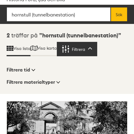
Sök
Fritextsök
Sök
Sökresultat
2
träffar på
hornstull (tunnelbanestation)
Visa karta
Visa lista
Filtrera
Filtrera
Filtrera tid
Filtrera materialtyper
Visningsläge
Totalt
2
träffar
Lista
Karta