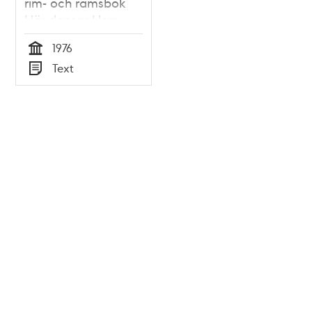
rim- och ramsbok
Här dansar Herr
Gurka
1976
Tid
Text
Typ