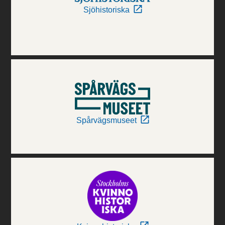
Sjöhistoriska
Spårvägsmuseet