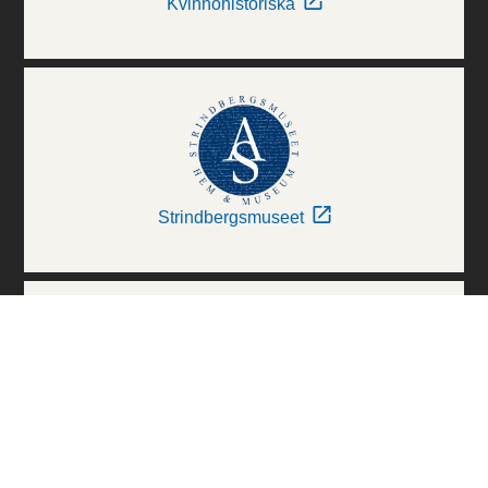
Kvinnohistoriska
Strindbergsmuseet
Thielska Galleriet