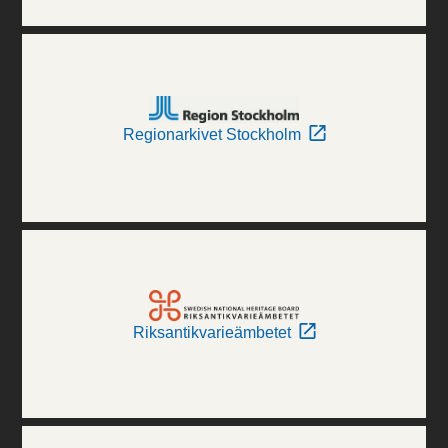
Regionarkivet Stockholm
Riksantikvarieämbetet