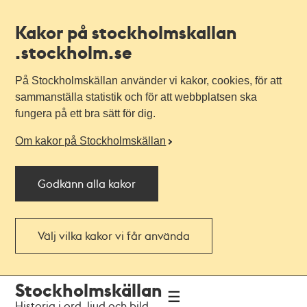
Kakor på stockholmskallan
.stockholm.se
På Stockholmskällan använder vi kakor, cookies, för att
sammanställa statistik och för att webbplatsen ska
fungera på ett bra sätt för dig.
Om kakor på Stockholmskällan
Godkänn alla kakor
Välj vilka kakor vi får använda
Till
Till
Stockholmskällan
navigationen
huvudinnehållet
Historia i ord, ljud och bild