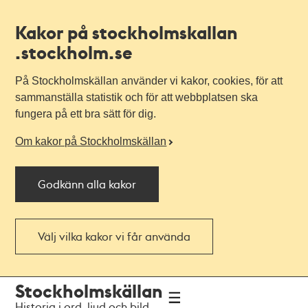
Kakor på stockholmskallan
.stockholm.se
På Stockholmskällan använder vi kakor, cookies, för att
sammanställa statistik och för att webbplatsen ska
fungera på ett bra sätt för dig.
Om kakor på Stockholmskällan
Godkänn alla kakor
Välj vilka kakor vi får använda
Till
Till
Stockholmskällan
navigationen
huvudinnehållet
Historia i ord, ljud och bild