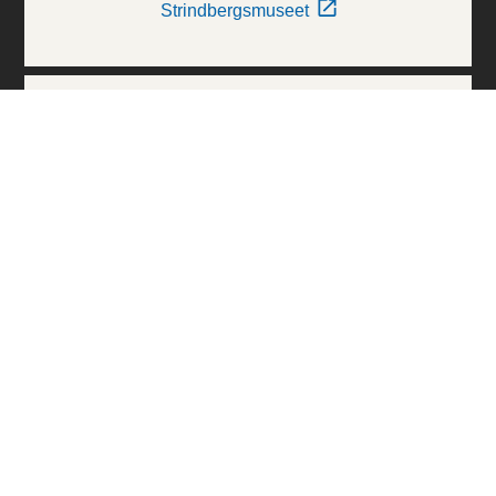
Strindbergsmuseet
Thielska Galleriet
Världskulturmuseerna