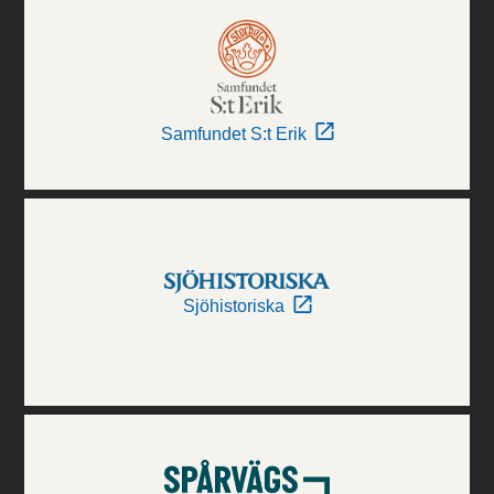
Samfundet S:t Erik
Sjöhistoriska