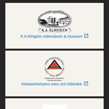
K A Almgren sidenväveri & museum
Arbetarrörelsens arkiv och bibliotek