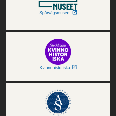
Spårvägsmuseet
Kvinnohistoriska