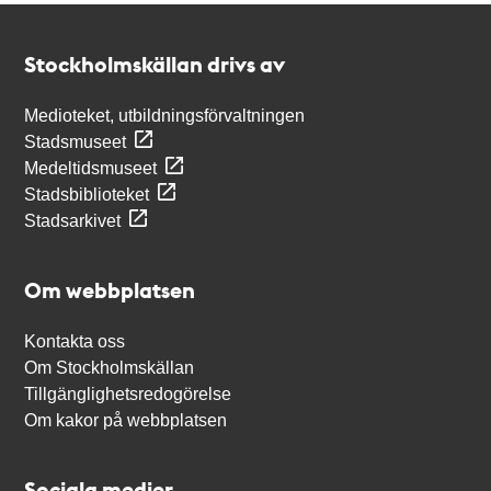
Kontakt
Stockholmskällan
Stockholmskällan drivs av
Medioteket, utbildningsförvaltningen
Stadsmuseet
Medeltidsmuseet
Stadsbiblioteket
Stadsarkivet
Om webbplatsen
Kontakta oss
Om Stockholmskällan
Tillgänglighetsredogörelse
Om kakor på webbplatsen
Sociala medier