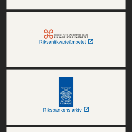
Riksantikvarieämbetet
Riksbankens arkiv