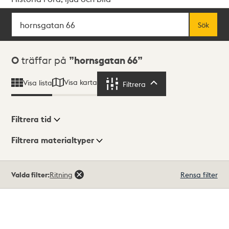
Sök
Fritextsök
Sök
Sökresultat
0
träffar på
hornsgatan 66
Visa karta
Visa lista
Filtrera
Filtrera
Filtrera tid
Filtrera materialtyper
Visningsläge
Totalt
Valda filter:
Ritning
Rensa filter
0
träffar
Lista
Karta