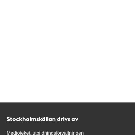
Kontakt
Stockholmskällan
Stockholmskällan drivs av
Medioteket, utbildningsförvaltningen