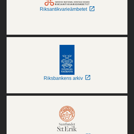
Riksantikvarieämbetet
Riksbankens arkiv