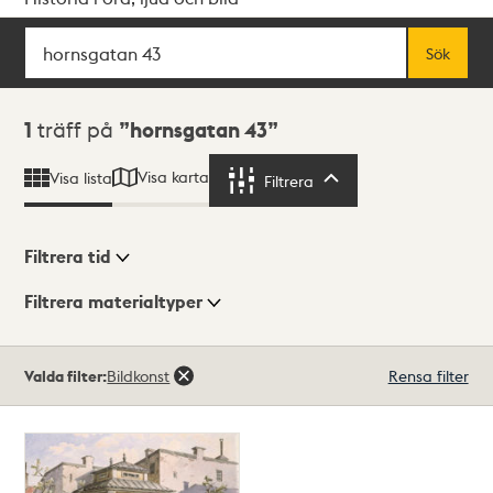
Sök
Fritextsök
Sök
Sökresultat
1
träff på
hornsgatan 43
Visa karta
Visa lista
Filtrera
Filtrera
Filtrera tid
Filtrera materialtyper
Visningsläge
Totalt
Valda filter:
Bildkonst
Rensa filter
1
träffar
Lista
Karta