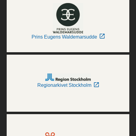
Prins Eugens Waldemarsudde
Regionarkivet Stockholm