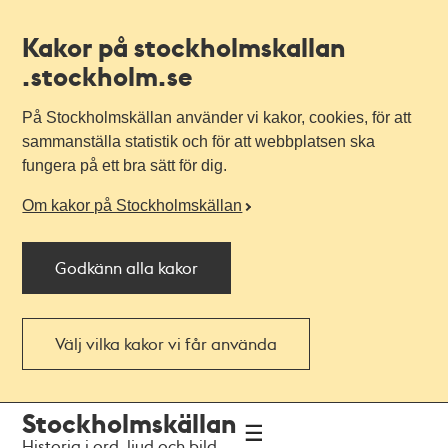
Kakor på stockholmskallan
.stockholm.se
På Stockholmskällan använder vi kakor, cookies, för att
sammanställa statistik och för att webbplatsen ska
fungera på ett bra sätt för dig.
Om kakor på Stockholmskällan
Godkänn alla kakor
Välj vilka kakor vi får använda
Till
Till
Stockholmskällan
navigationen
huvudinnehållet
Historia i ord, ljud och bild