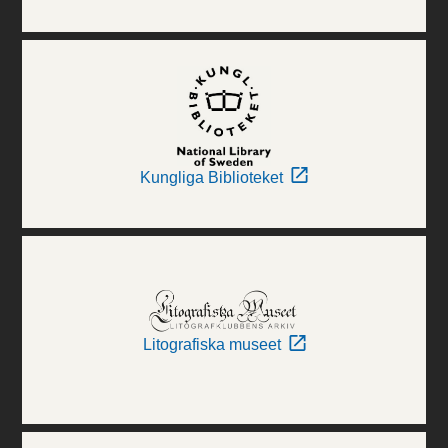
Kungliga Biblioteket
Litografiska museet