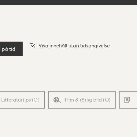
Visa innehåll utan tidsangivelse
a på tid
Litteraturtips
(
0
)
Film & rörlig bild
(
0
)