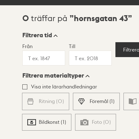
0
hornsgatan 43
träffar på
Sökresultat
Filtrera tid
Från
Till
Visningsläge
Filtrer
Filtrera materialtyper
Lista
Karta
Visa inte lärarhandledningar
Ritning
(
0
)
Föremål
(
1
)
Bildkonst
(
1
)
Foto
(
0
)