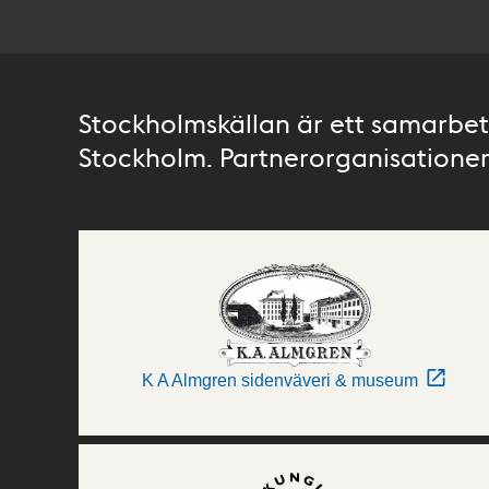
Stockholmskällan är ett samarbete
Stockholm. Partnerorganisationer 
K A Almgren sidenväveri & museum