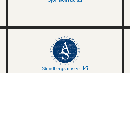
Sjöhistoriska
Strindbergsmuseet