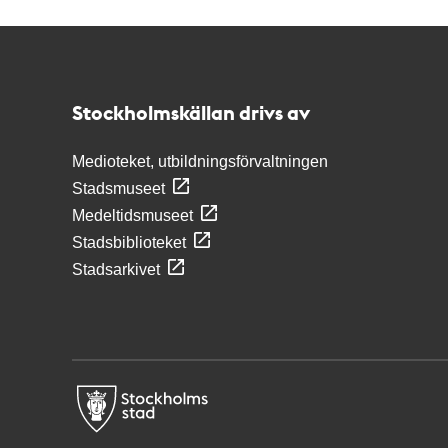
Kontakt
Stockholmskällan
Stockholmskällan drivs av
Medioteket, utbildningsförvaltningen
Stadsmuseet
Medeltidsmuseet
Stadsbiblioteket
Stadsarkivet