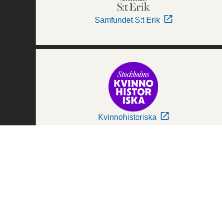
Samfundet S:t Erik
Kvinnohistoriska
Världskulturmuseerna