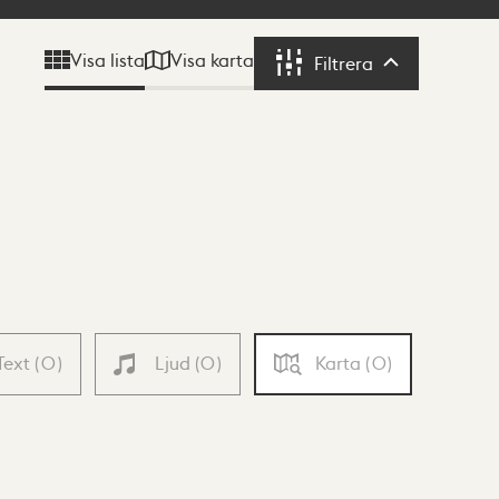
Visa karta
Visa lista
Filtrera
Filtrera
Text
(
0
)
Ljud
(
0
)
Karta
(
0
)