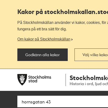
Kakor på stockholmskallan
.st
På Stockholmskällan använder vi kakor, cookies, för a
fungera på ett bra sätt för dig.
Om kakor på Stockholmskällan
Godkänn alla kakor
Välj vilka kak
Till
Till
Stockholmsk
navigationen
huvudinnehållet
Historia i ord, ljud oc
Sök
Fritextsök