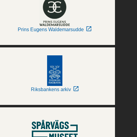
Prins Eugens Waldemarsudde
Riksbankens arkiv