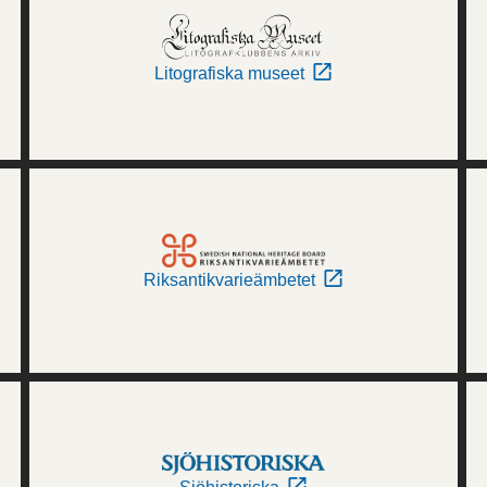
Litografiska museet
Riksantikvarieämbetet