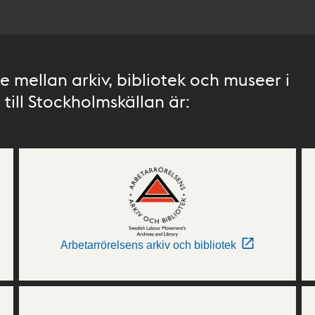
 mellan arkiv, bibliotek och museer i
till Stockholmskällan är:
Arbetarrörelsens arkiv och bibliotek