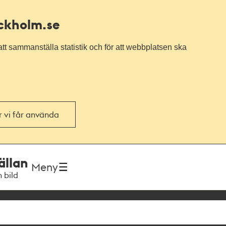
ockholm.se
tt sammanställa statistik och för att webbplatsen ska
or vi får använda
ällan
Meny
h bild